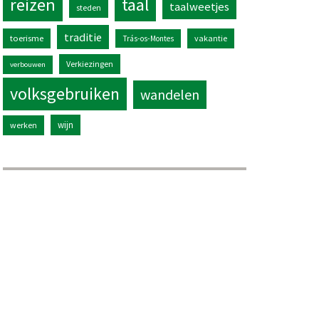
reizen
taal
taalweetjes
steden
traditie
toerisme
vakantie
Trás-os-Montes
Verkiezingen
verbouwen
volksgebruiken
wandelen
wijn
werken