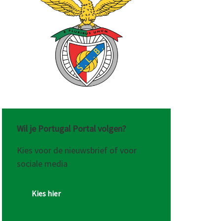
ekende
Wil je Portugal Portal volgen?
Kies voor de nieuwsbrief of voor
sociale media
Kies hier