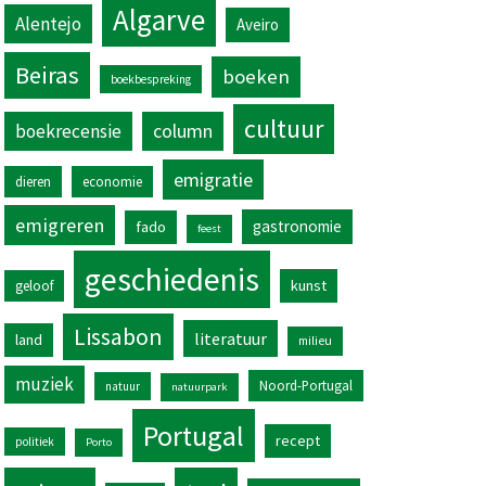
Algarve
Alentejo
Aveiro
Beiras
boeken
boekbespreking
cultuur
column
boekrecensie
emigratie
dieren
economie
emigreren
gastronomie
fado
feest
geschiedenis
kunst
geloof
Lissabon
literatuur
land
milieu
muziek
Noord-Portugal
natuur
natuurpark
Portugal
recept
politiek
Porto