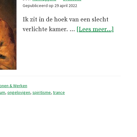
Gepubliceerd op
29 april 2022
Ik zit in de hoek van een slecht
overSpr
verlichte kamer. …
[Lees meer...]
geesten
onen & Werken
ium
,
ongelovigen
,
spiritisme
,
trance