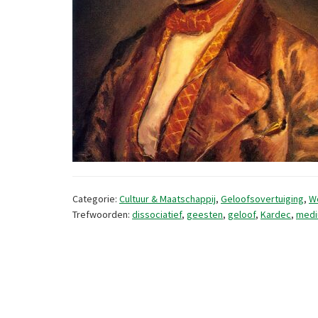
Categorie:
Cultuur & Maatschappij
,
Geloofsovertuiging
,
W
Trefwoorden:
dissociatief
,
geesten
,
geloof
,
Kardec
,
med