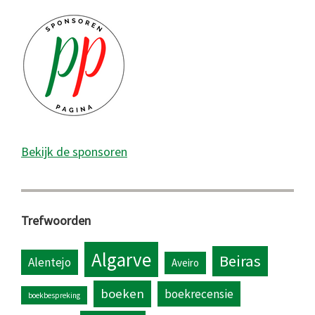
Bekijk de sponsoren
Trefwoorden
Algarve
Beiras
Alentejo
Aveiro
boeken
boekrecensie
boekbespreking