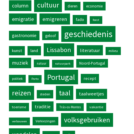
cultuur
column
dieren
economie
emigratie
emigreren
fado
feest
geschiedenis
gastronomie
geloof
Lissabon
literatuur
kunst
land
milieu
muziek
Noord-Portugal
natuur
natuurpark
Portugal
recept
politiek
Porto
reizen
taal
taalweetjes
steden
traditie
toerisme
vakantie
Trás-os-Montes
volksgebruiken
Verkiezingen
verbouwen