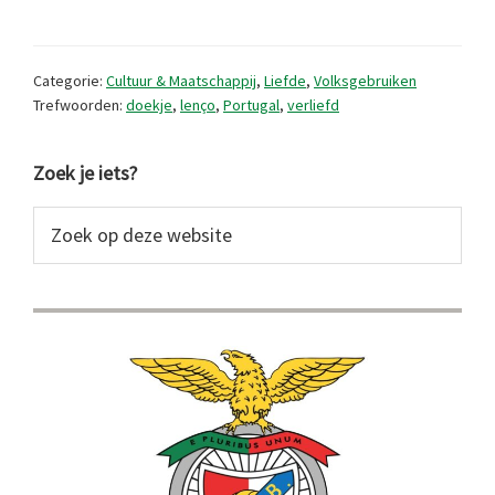
de
Lenços
Categorie:
Cultuur & Maatschappij
,
Liefde
,
Volksgebruiken
dos
Trefwoorden:
doekje
,
lenço
,
Portugal
,
verliefd
Namorados
Primaire
vandaan?
Zoek je iets?
Sidebar
Zoek
op
deze
website