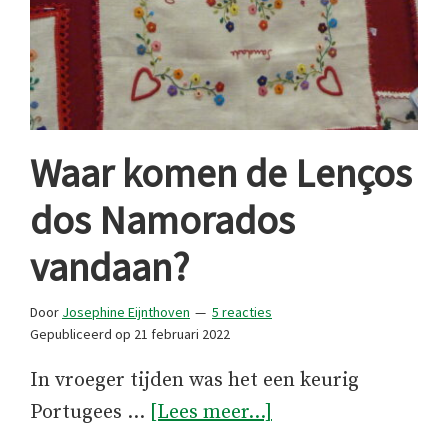
Waar komen de Lenços
dos Namorados
vandaan?
Door
Josephine Eijnthoven
5 reacties
Gepubliceerd op
21 februari 2022
In vroeger tijden was het een keurig
overWaar
Portugees …
[Lees meer...]
komen