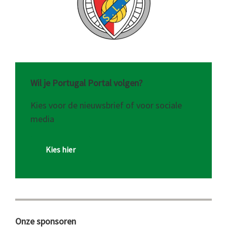
Wil je Portugal Portal volgen?
Kies voor de nieuwsbrief of voor sociale
media
Kies hier
Onze sponsoren