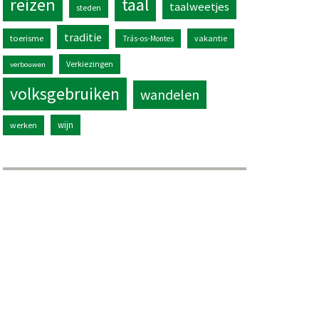
reizen
taal
taalweetjes
steden
traditie
toerisme
vakantie
Trás-os-Montes
Verkiezingen
verbouwen
volksgebruiken
wandelen
wijn
werken