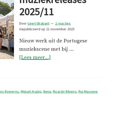
2025/11
Door
Geert Brabant
2 reacties
Gepubliceerd op
21 november 2025
Nieuw werk uit de Portugese
muziekscene met bij …
overInteressante
[Lees meer...]
muziekreleases
2025/11
Los Romeros
,
Miguel Araújo
,
Nena
,
Ricardo Ribeiro
,
Rui Massena