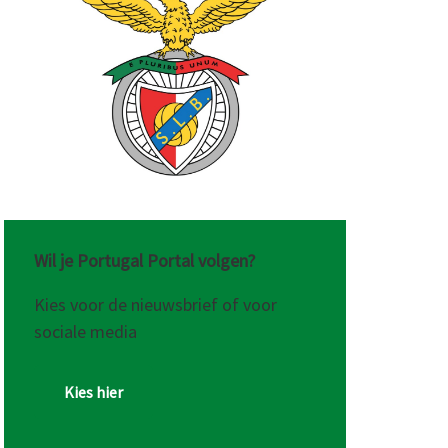
Wil je Portugal Portal volgen?
Kies voor de nieuwsbrief of voor
sociale media
Kies hier