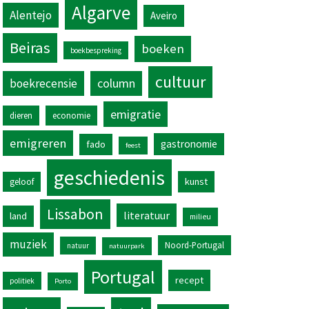
Algarve
Alentejo
Aveiro
Beiras
boeken
boekbespreking
cultuur
column
boekrecensie
emigratie
dieren
economie
emigreren
gastronomie
fado
feest
geschiedenis
kunst
geloof
Lissabon
literatuur
land
milieu
muziek
Noord-Portugal
natuur
natuurpark
Portugal
recept
politiek
Porto