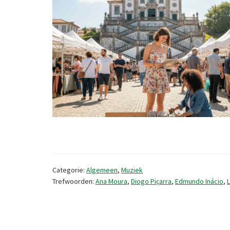
Categorie:
Algemeen
,
Muziek
Trefwoorden:
Ana Moura
,
Diogo Piçarra
,
Edmundo Inácio
,