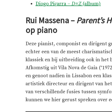
Diogo Piçarra –
D≡Z
(album)
Rui Massena –
Parent’s 
op piano
Deze pianist, componist en dirigent gr
echter een van de meest charismatis
klassiek en bij uitbreiding ook in he
Afkomstig uit Vila Nova de Gaia (°1972
en genoot nadien in Lissabon een klass
artistiek directeur en dirigent van he
van verschillende fusies tussen symf
kunnen we hier gerust spreken over 