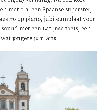
iet eigen) vertaling. Na een kort
en met o.a. een Spaanse superster,
estro op piano, jubileumplaat voor
sound met een Latijnse toets, een
wat jongere jubilaris.