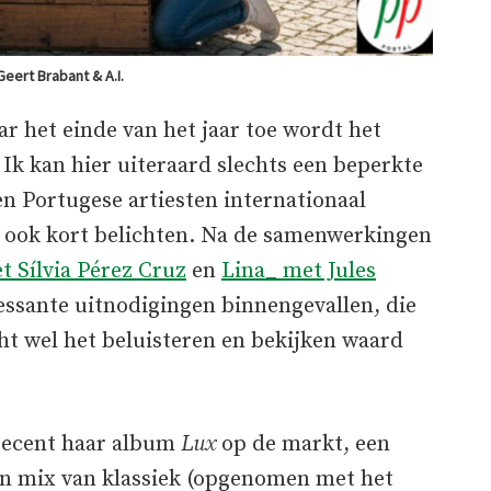
 Geert Brabant & A.I.
ar het einde van het jaar toe wordt het
Ik kan hier uiteraard slechts een beperkte
n Portugese artiesten internationaal
er ook kort belichten. Na de samenwerkingen
t Sílvia Pérez Cruz
en
Lina_ met Jules
essante uitnodigingen binnengevallen, die
cht wel het beluisteren en bekijken waard
 recent haar album
Lux
op de markt, een
een mix van klassiek (opgenomen met het