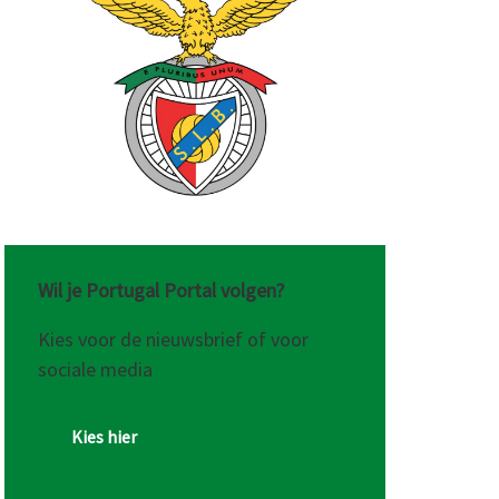
Wil je Portugal Portal volgen?
Kies voor de nieuwsbrief of voor
sociale media
Kies hier