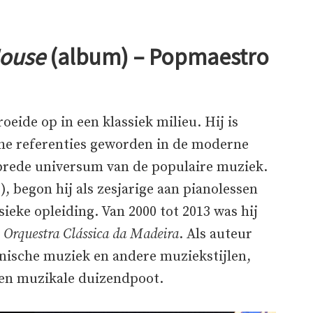
House
(album)
– Popmaestro
oeide op in een klassiek milieu. Hij is
che referenties geworden in de moderne
t brede universum van de populaire muziek.
), begon hij als zesjarige aan pianolessen
ieke opleiding. Van 2000 tot 2013 was hij
t
Orquestra Clássica da Madeira
. Als auteur
onische muziek en andere muziekstijlen,
een muzikale duizendpoot.