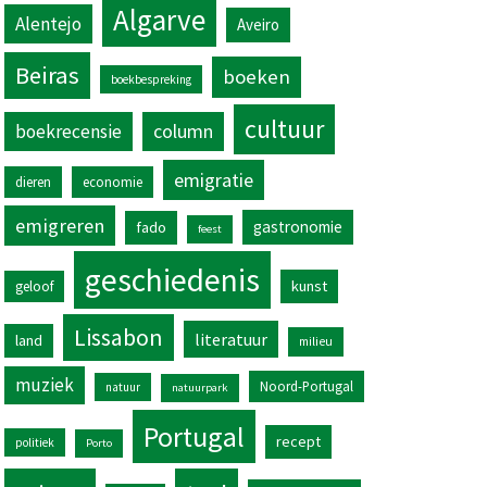
Algarve
Alentejo
Aveiro
Beiras
boeken
boekbespreking
cultuur
column
boekrecensie
emigratie
dieren
economie
emigreren
gastronomie
fado
feest
geschiedenis
kunst
geloof
Lissabon
literatuur
land
milieu
muziek
Noord-Portugal
natuur
natuurpark
Portugal
recept
politiek
Porto