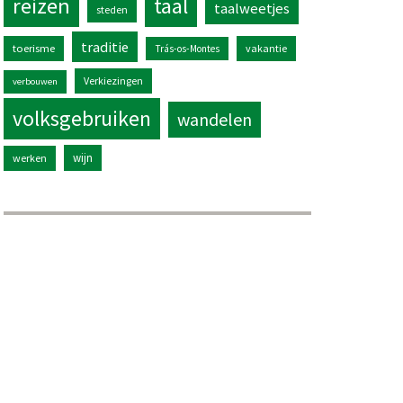
reizen
taal
taalweetjes
steden
traditie
toerisme
vakantie
Trás-os-Montes
Verkiezingen
verbouwen
volksgebruiken
wandelen
wijn
werken