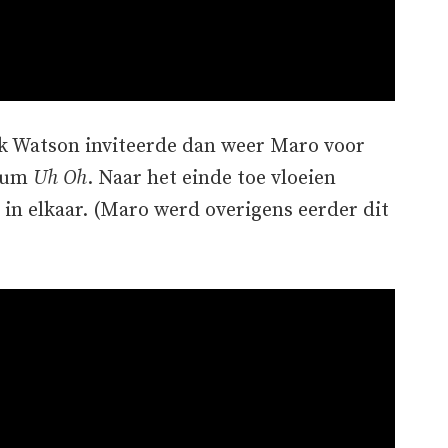
k Watson inviteerde dan weer Maro voor
lbum
Uh Oh
. Naar het einde toe vloeien
in elkaar. (Maro werd overigens eerder dit