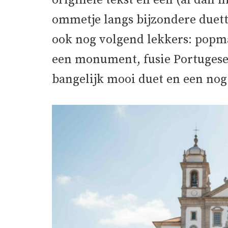
originele tekst en een (al dan n
ommetje langs bijzondere duett
ook nog volgend lekkers: popma
een monument, fusie Portugese 
bangelijk mooi duet en een nog 