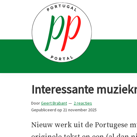
Spring
Door
Spring
Spring
naar
naar
naar
naar
de
de
de
de
hoofdnavigatie
hoofd
eerste
voettekst
inhoud
sidebar
Portugal
Voor
Portal
Portugalliefhebbers
Interessante muziek
en
-
Door
Geert Brabant
2 reacties
fanaten
Gepubliceerd op
21 november 2025
Nieuw werk uit de Portugese mu