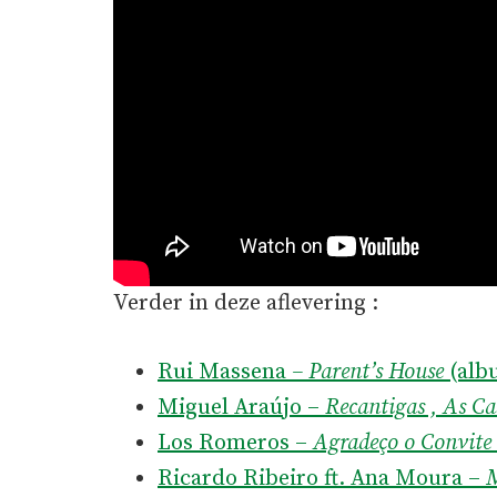
Verder in deze aflevering :
Rui Massena
– Parent’s House
(alb
Miguel Araújo –
Recantigas , As C
Los Romeros –
Agradeço o Convite
Ricardo Ribeiro ft. Ana Moura –