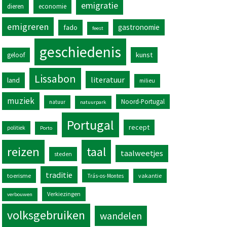
emigratie
dieren
economie
emigreren
gastronomie
fado
feest
geschiedenis
kunst
geloof
Lissabon
literatuur
land
milieu
muziek
Noord-Portugal
natuur
natuurpark
Portugal
recept
politiek
Porto
reizen
taal
taalweetjes
steden
traditie
toerisme
vakantie
Trás-os-Montes
Verkiezingen
verbouwen
volksgebruiken
wandelen