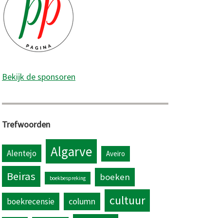
Bekijk de sponsoren
Trefwoorden
Algarve
Alentejo
Aveiro
Beiras
boeken
boekbespreking
cultuur
column
boekrecensie