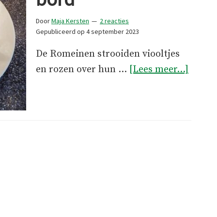
Door
Maja Kersten
2 reacties
Gepubliceerd op
4 september 2023
De Romeinen strooiden viooltjes
overB
en rozen over hun …
[Lees meer...]
op
je
bord