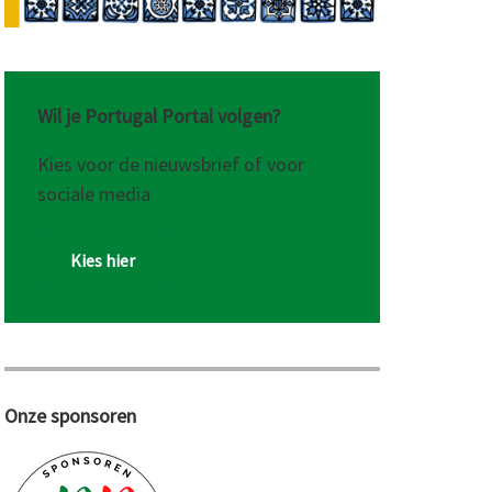
Wil je Portugal Portal volgen?
Kies voor de nieuwsbrief of voor
sociale media
Kies hier
Onze sponsoren