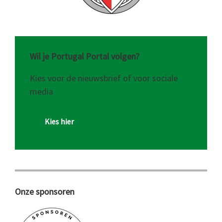
Wil je Portugal Portal volgen?
Kies voor de nieuwsbrief of voor sociale
media
Kies hier
Onze sponsoren