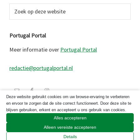
Zoek
op
deze
website
Portugal Portal
Meer informatie over
Portugal Portal
redactie@portugalportal.nl
Deze website gebruikt cookies om uw browse-ervaring te verbeteren
en ervoor te zorgen dat de site correct functioneert. Door deze site te
blijven gebruiken, erkent en accepteert u ons gebruik van cookies.
Alles accepteren
Alleen vereiste accepteren
© 2026 Copyright Portugal Portal 2023
Details