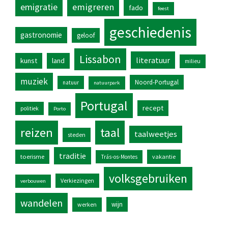
emigratie
emigreren
fado
feest
geschiedenis
gastronomie
geloof
Lissabon
literatuur
kunst
land
milieu
muziek
Noord-Portugal
natuur
natuurpark
Portugal
recept
politiek
Porto
reizen
taal
taalweetjes
steden
traditie
toerisme
vakantie
Trás-os-Montes
volksgebruiken
Verkiezingen
verbouwen
wandelen
wijn
werken