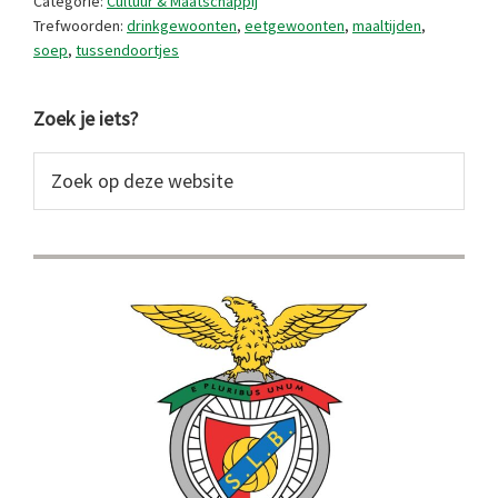
Categorie:
Cultuur & Maatschappij
Trefwoorden:
drinkgewoonten
,
eetgewoonten
,
maaltijden
,
soep
,
tussendoortjes
Primaire
Zoek je iets?
Sidebar
Zoek
op
deze
website