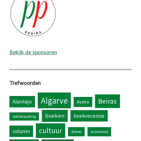
Bekijk de sponsoren
Trefwoorden
Algarve
Beiras
Alentejo
Aveiro
boeken
boekrecensie
boekbespreking
cultuur
column
dieren
economie