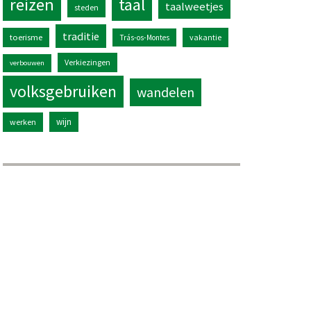
reizen
taal
taalweetjes
steden
traditie
toerisme
vakantie
Trás-os-Montes
Verkiezingen
verbouwen
volksgebruiken
wandelen
wijn
werken