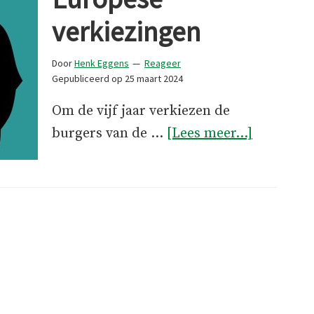
verkiezingen
Door
Henk Eggens
Reageer
Gepubliceerd op
25 maart 2024
Om de vijf jaar verkiezen de
overSte
burgers van de …
[Lees meer...]
voor
de
Europese
verkiezin