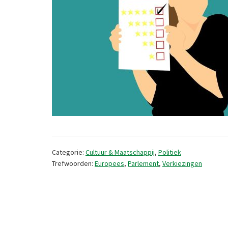
Categorie:
Cultuur & Maatschappij
,
Politiek
Trefwoorden:
Europees
,
Parlement
,
Verkiezingen