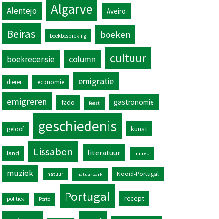
Algarve
Alentejo
Aveiro
Beiras
boeken
boekbespreking
cultuur
column
boekrecensie
emigratie
dieren
economie
emigreren
gastronomie
fado
feest
geschiedenis
kunst
geloof
Lissabon
literatuur
land
milieu
muziek
Noord-Portugal
natuur
natuurpark
Portugal
recept
politiek
Porto