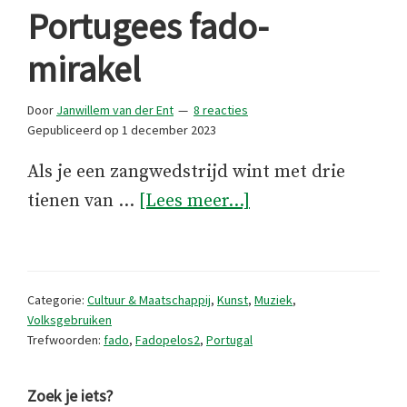
Portugees fado-
mirakel
Door
Janwillem van der Ent
8 reacties
Gepubliceerd op
1 december 2023
Als je een zangwedstrijd wint met drie
overEen
tienen van …
[Lees meer...]
Nederlands-
Portugees
fado-
Categorie:
Cultuur & Maatschappij
,
Kunst
,
Muziek
,
mirakel
Volksgebruiken
Trefwoorden:
fado
,
Fadopelos2
,
Portugal
Primaire
Zoek je iets?