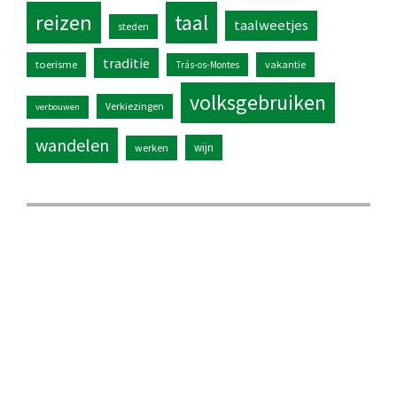
reizen
taal
taalweetjes
steden
traditie
toerisme
vakantie
Trás-os-Montes
volksgebruiken
Verkiezingen
verbouwen
wandelen
wijn
werken