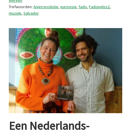
Werken
Trefwoorden:
Anjerrevolutie
,
eurovisie
,
fado
,
Fadopelos2
,
muziek
,
Salvador
Een Nederlands-