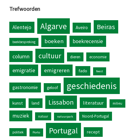
Trefwoorden
Algarve
Beiras
Alentejo
Aveiro
boeken
boekrecensie
boekbespreking
cultuur
column
dieren
economie
emigratie
emigreren
fado
feest
geschiedenis
gastronomie
geloof
Lissabon
literatuur
kunst
land
milieu
muziek
Noord-Portugal
natuur
natuurpark
Portugal
recept
politiek
Porto