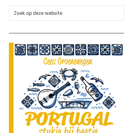
Sidebar
Zoek
op
deze
website