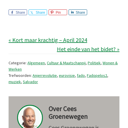
Share
Share
Pin
Share
« Kort maar krachtig – April 2024
Het einde van het bidet? »
Categorie:
Algemeen
,
Cultuur & Maatschappij
,
Politiek
,
Wonen &
Werken
Trefwoorden:
Anjerrevolutie
,
eurovisie
,
fado
,
Fadopelos2
,
muziek
,
Salvador
Over
Cees
Groenewegen
Cees Groenewegen is