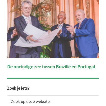
De oneindige zee tussen Brazilië en Portugal
Primaire
Zoek je iets?
Sidebar
Zoek
op