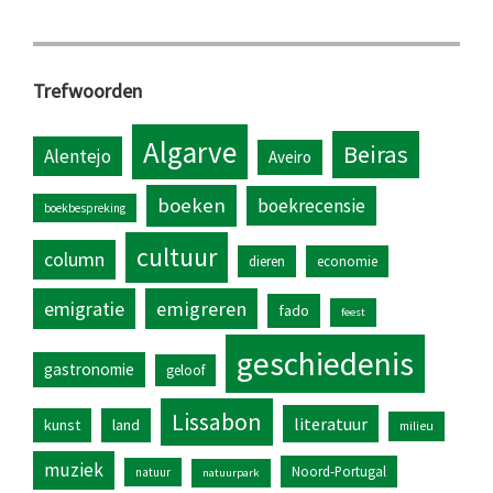
Trefwoorden
Algarve
Beiras
Alentejo
Aveiro
boeken
boekrecensie
boekbespreking
cultuur
column
dieren
economie
emigratie
emigreren
fado
feest
geschiedenis
gastronomie
geloof
Lissabon
literatuur
kunst
land
milieu
muziek
Noord-Portugal
natuur
natuurpark