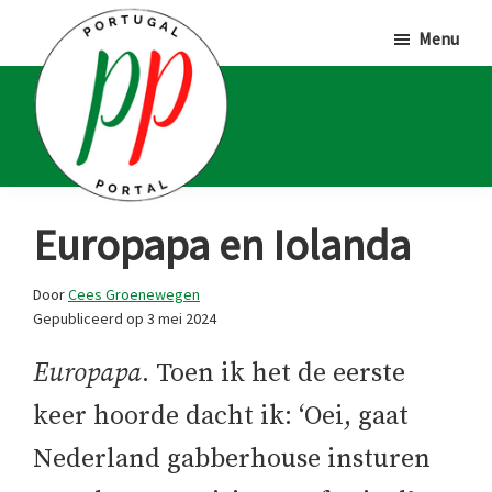
Door
Spring
Spring
Menu
naar
naar
naar
de
de
de
hoofd
eerste
voettekst
inhoud
sidebar
Portugal
Voor
Europapa en Iolanda
Portal
Portugalliefhebbers
en
Door
Cees Groenewegen
Gepubliceerd op
3 mei 2024
-
fanaten
Europapa
. Toen ik het de eerste
keer hoorde dacht ik: ‘Oei, gaat
Nederland gabberhouse insturen