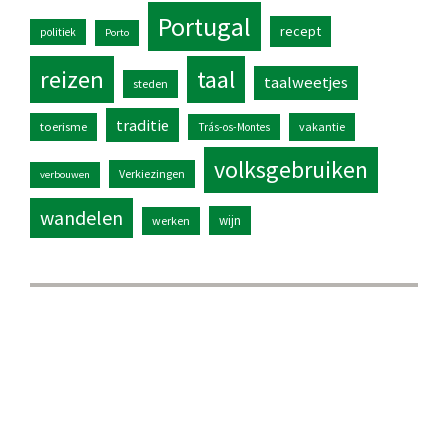
Portugal
recept
politiek
Porto
reizen
taal
taalweetjes
steden
traditie
toerisme
vakantie
Trás-os-Montes
volksgebruiken
Verkiezingen
verbouwen
wandelen
wijn
werken