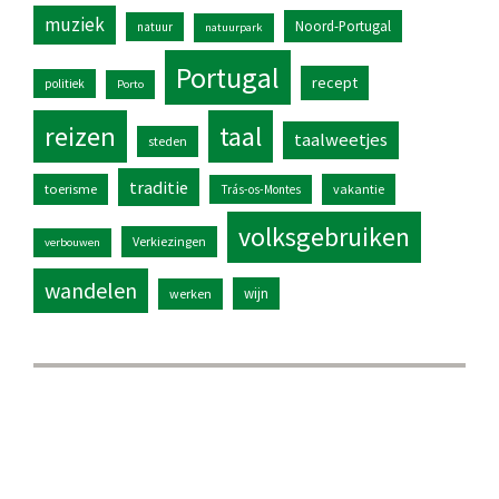
muziek
Noord-Portugal
natuur
natuurpark
Portugal
recept
politiek
Porto
reizen
taal
taalweetjes
steden
traditie
toerisme
vakantie
Trás-os-Montes
volksgebruiken
Verkiezingen
verbouwen
wandelen
wijn
werken