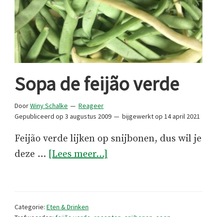
Sopa de feijão verde
Door
Winy Schalke
Reageer
Gepubliceerd op
3 augustus 2009
bijgewerkt op
14 april 2021
Feijão verde lijken op snijbonen, dus wil je
overSopa
deze …
[Lees meer...]
de
feijão
verde
Categorie:
Eten & Drinken