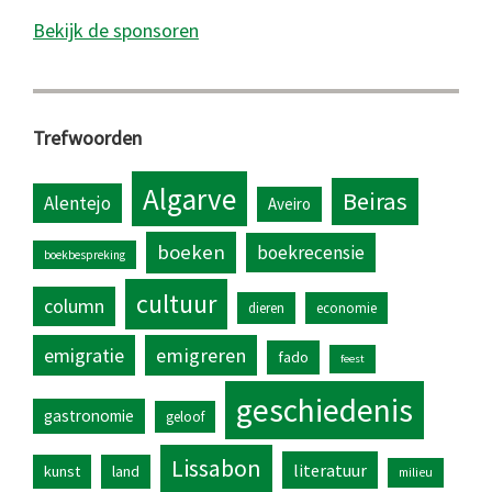
Bekijk de sponsoren
Trefwoorden
Algarve
Beiras
Alentejo
Aveiro
boeken
boekrecensie
boekbespreking
cultuur
column
dieren
economie
emigratie
emigreren
fado
feest
geschiedenis
gastronomie
geloof
Lissabon
literatuur
kunst
land
milieu