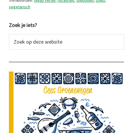
Trefwoorden:
feijão verde
,
recepten
,
snijbonen
,
soep
,
vegetarisch
Primaire
Zoek je iets?
Sidebar
Zoek
op
deze
website