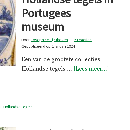
Portugees
museum
Door
Josephine Eijnthoven
6 reacties
Gepubliceerd op
2 januari 2024
Een van de grootste collecties
overDu
Hollandse tegels …
[Lees meer...]
Holland
tegels
in
Portuge
s
,
Hollandse tegels
museu