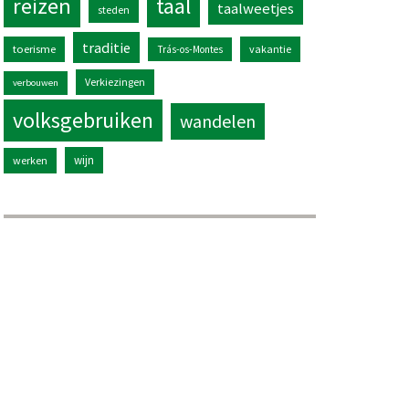
reizen
taal
taalweetjes
steden
traditie
toerisme
vakantie
Trás-os-Montes
Verkiezingen
verbouwen
volksgebruiken
wandelen
wijn
werken