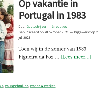
Op vakantie in
Portugal in 1983
Door
Gastschrijver
3 reacties
Gepubliceerd op
28 oktober 2021
bijgewerkt op
2
juli 2023
Toen wij in de zomer van 1983
overOp
Figueira da Foz …
[Lees meer...]
vakantie
in
Portugal
is
,
Volksgebruiken
,
Wonen & Werken
in
1983