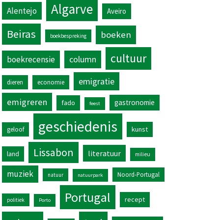
Algarve
Alentejo
Aveiro
Beiras
boeken
boekbespreking
cultuur
column
boekrecensie
emigratie
dieren
economie
emigreren
gastronomie
fado
feest
geschiedenis
kunst
geloof
Lissabon
literatuur
land
milieu
muziek
Noord-Portugal
natuur
natuurpark
Portugal
recept
politiek
Porto