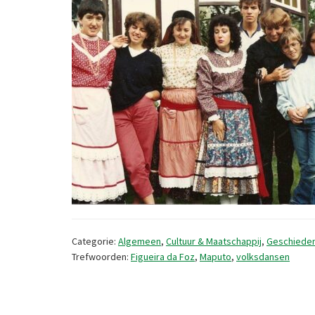
Categorie:
Algemeen
,
Cultuur & Maatschappij
,
Geschieden
Trefwoorden:
Figueira da Foz
,
Maputo
,
volksdansen