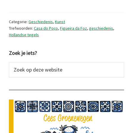
tegels
in
Categorie:
Geschiedenis
,
Kunst
Portugees
Trefwoorden:
Casa do Poço
,
Figueira da Foz
,
geschiedenis
,
Hollandse tegels
museum
Primaire
Zoek je iets?
Sidebar
Zoek
op
deze
website