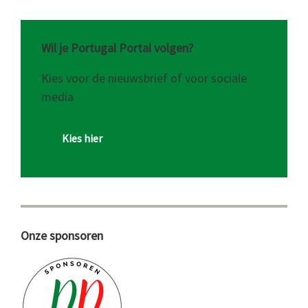
Wil je Portugal Portal volgen?
Kies voor de nieuwsbrief of voor sociale
media
Kies hier
Onze sponsoren