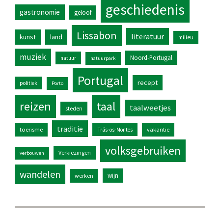
geschiedenis
gastronomie
geloof
Lissabon
literatuur
kunst
land
milieu
muziek
Noord-Portugal
natuur
natuurpark
Portugal
recept
politiek
Porto
reizen
taal
taalweetjes
steden
traditie
toerisme
vakantie
Trás-os-Montes
volksgebruiken
Verkiezingen
verbouwen
wandelen
wijn
werken