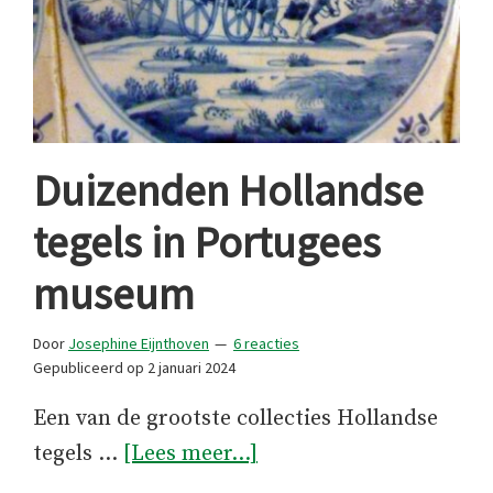
Duizenden Hollandse
tegels in Portugees
museum
Door
Josephine Eijnthoven
6 reacties
Gepubliceerd op
2 januari 2024
Een van de grootste collecties Hollandse
overDuizenden
tegels …
[Lees meer...]
Hollandse