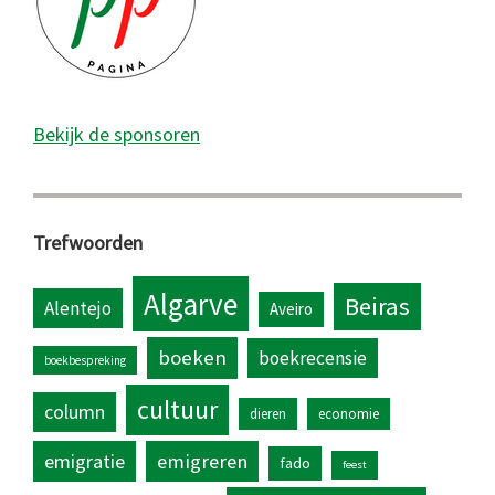
Bekijk de sponsoren
Trefwoorden
Algarve
Beiras
Alentejo
Aveiro
boeken
boekrecensie
boekbespreking
cultuur
column
dieren
economie
emigratie
emigreren
fado
feest