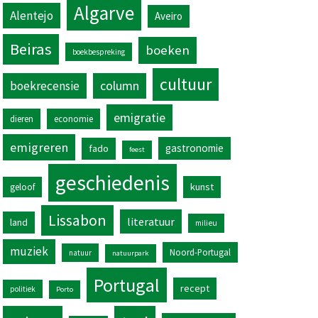
Algarve
Alentejo
Aveiro
Beiras
boeken
boekbespreking
cultuur
column
boekrecensie
emigratie
dieren
economie
emigreren
gastronomie
fado
feest
geschiedenis
kunst
geloof
Lissabon
literatuur
land
milieu
muziek
Noord-Portugal
natuur
natuurpark
Portugal
recept
politiek
Porto