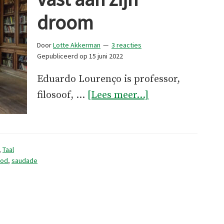
droom
Door
Lotte Akkerman
3 reacties
Gepubliceerd op
15 juni 2022
Eduardo Lourenço is professor,
overPortugal
filosoof, …
[Lees meer...]
houdt
vast
aan
,
Taal
zijn
od
,
saudade
droom