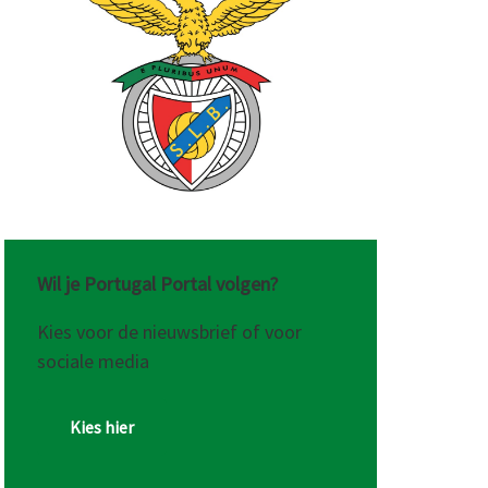
Wil je Portugal Portal volgen?
Kies voor de nieuwsbrief of voor
sociale media
Kies hier