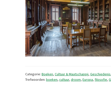
Categorie:
Boeken
,
Cultuur & Maatschappij
,
Geschiedenis
Trefwoorden:
boeken
,
cultuur
,
droom
,
Europa
,
filosofie
,
G