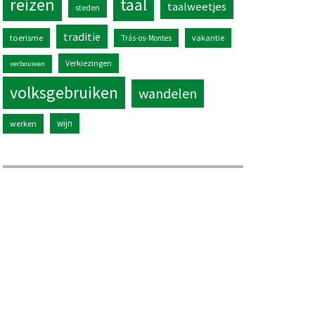
reizen
taal
taalweetjes
steden
traditie
toerisme
vakantie
Trás-os-Montes
Verkiezingen
verbouwen
volksgebruiken
wandelen
wijn
werken