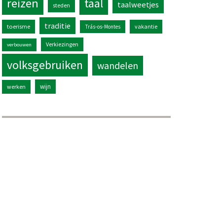
reizen
taal
taalweetjes
steden
traditie
toerisme
vakantie
Trás-os-Montes
Verkiezingen
verbouwen
volksgebruiken
wandelen
wijn
werken