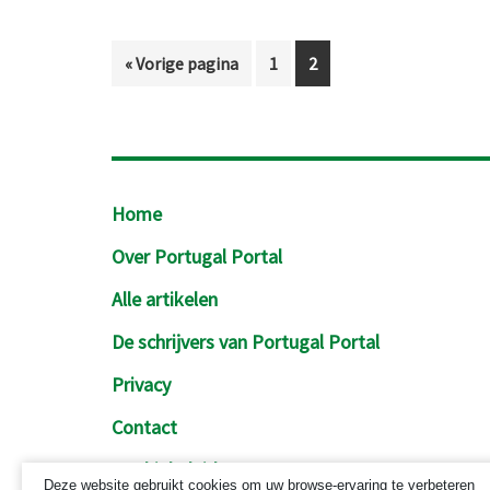
Ga
Pagina
Pagina
«
Vorige pagina
1
2
naar
Footer
Home
Over Portugal Portal
Alle artikelen
De schrijvers van Portugal Portal
Privacy
Contact
Cookiebeleid
Deze website gebruikt cookies om uw browse-ervaring te verbeteren