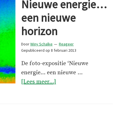
Nieuwe energie…
een nieuwe
horizon
Door
Winy Schalke
Reageer
Gepubliceerd op
8 februari 2013
De foto-expositie ‘Nieuwe
energie... een nieuwe …
overNieuwe
[Lees meer...]
energie…
een
nieuwe
horizon