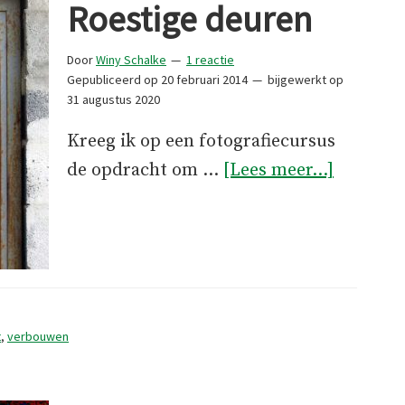
Roestige deuren
Door
Winy Schalke
1 reactie
Gepubliceerd op
20 februari 2014
bijgewerkt op
31 augustus 2020
Kreeg ik op een fotografiecursus
overRoes
de opdracht om …
[Lees meer...]
deuren
t
,
verbouwen