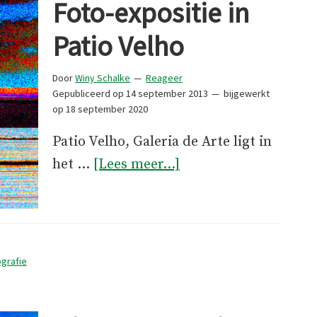
Foto-expositie in
Patio Velho
Door
Winy Schalke
Reageer
Gepubliceerd op
14 september 2013
bijgewerkt
op
18 september 2020
Patio Velho, Galeria de Arte ligt in
overFoto-
het …
[Lees meer...]
expositie
in
Patio
Velho
ografie