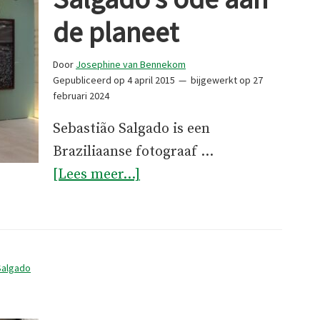
de planeet
Door
Josephine van Bennekom
Gepubliceerd op
4 april 2015
bijgewerkt op
27
februari 2024
Sebastião Salgado is een
Braziliaanse fotograaf …
overGenesis: Sebastião
[Lees meer...]
Salgado’s
ode
aan
de
Salgado
planeet