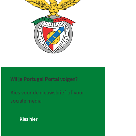
Wil je Portugal Portal volgen?
Kies voor de nieuwsbrief of voor
sociale media
Kies hier