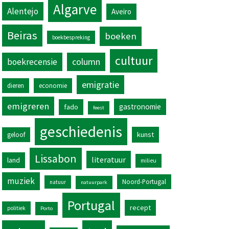
Algarve
Alentejo
Aveiro
Beiras
boeken
boekbespreking
cultuur
column
boekrecensie
emigratie
dieren
economie
emigreren
gastronomie
fado
feest
geschiedenis
kunst
geloof
Lissabon
literatuur
land
milieu
muziek
Noord-Portugal
natuur
natuurpark
Portugal
recept
politiek
Porto