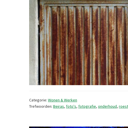
Categorie:
Wonen & Werken
Trefwoorden:
Beiras
,
foto's
,
fotografie
,
onderhoud
,
roes