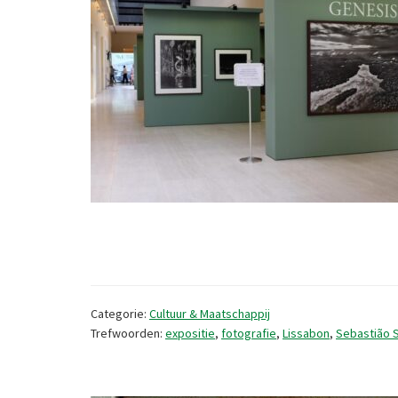
Categorie:
Cultuur & Maatschappij
Trefwoorden:
expositie
,
fotografie
,
Lissabon
,
Sebastião 