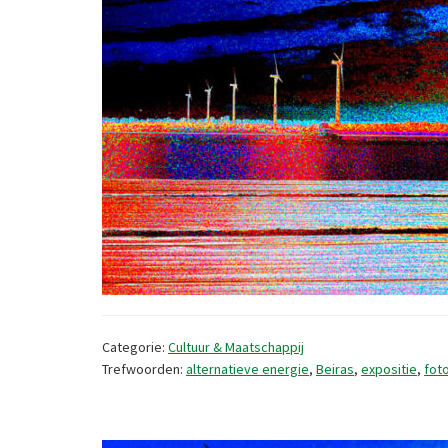
Categorie:
Cultuur & Maatschappij
Trefwoorden:
alternatieve energie
,
Beiras
,
expositie
,
fot