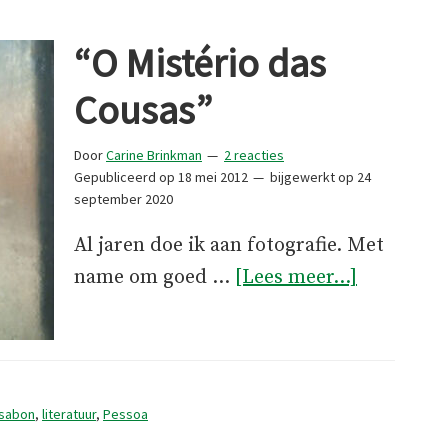
“O Mistério das
Cousas”
Door
Carine Brinkman
2 reacties
Gepubliceerd op
18 mei 2012
bijgewerkt op
24
september 2020
Al jaren doe ik aan fotografie. Met
over“O
name om goed …
[Lees meer...]
Mistério
das
Cousas”
ssabon
,
literatuur
,
Pessoa