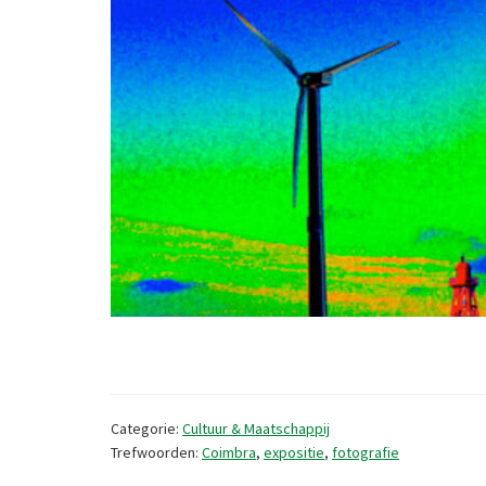
Categorie:
Cultuur & Maatschappij
Trefwoorden:
Coimbra
,
expositie
,
fotografie