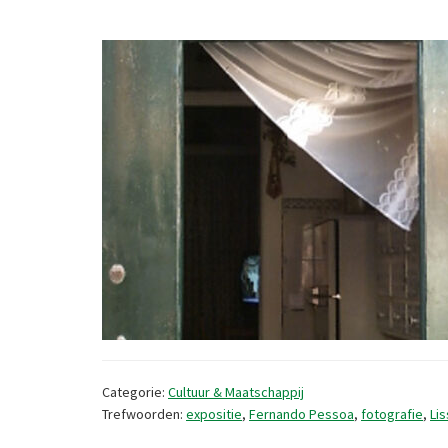
Categorie:
Cultuur & Maatschappij
Trefwoorden:
expositie
,
Fernando Pessoa
,
fotografie
,
Li