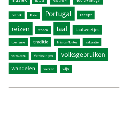
muziek
Noord-Portugal
natuur
natuurpark
Portugal
recept
politiek
Porto
reizen
taal
taalweetjes
steden
traditie
toerisme
vakantie
Trás-os-Montes
volksgebruiken
Verkiezingen
verbouwen
wandelen
wijn
werken