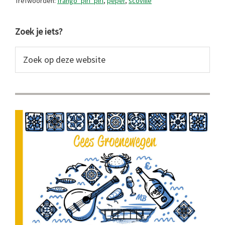
Trefwoorden:
frango_piri_piri
,
peper
,
scoville
Primaire
Zoek je iets?
Sidebar
Zoek
op
deze
website