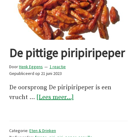
De pittige piripiripeper
Door
Henk Eggens
1 reactie
Gepubliceerd op
21 juni 2023
De oorsprong De piripiripeper is een
overDe
vrucht …
[Lees meer...]
pittige
piripiripeper
Categorie:
Eten & Drinken