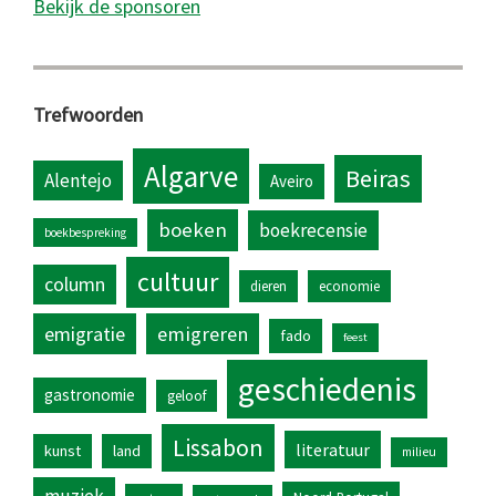
Bekijk de sponsoren
Trefwoorden
Algarve
Beiras
Alentejo
Aveiro
boeken
boekrecensie
boekbespreking
cultuur
column
dieren
economie
emigratie
emigreren
fado
feest
geschiedenis
gastronomie
geloof
Lissabon
literatuur
kunst
land
milieu