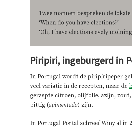
Twee mannen bespreken de lokale p
‘When do you have elections?’
‘Oh, I have elections evely molning
Piripiri, ingeburgerd in 
In Portugal wordt de piripiripeper ge
veel variatie in de recepten, maar de
b
geraspte citroen, olijfolie, azijn, zo
pittig (
apimentado
) zijn.
In Portugal Portal schreef Winy al in 2