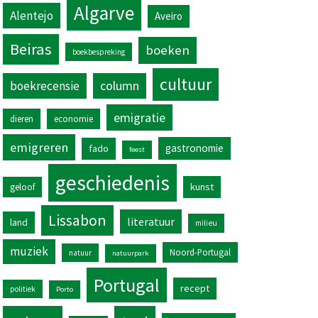
Algarve
Alentejo
Aveiro
Beiras
boeken
boekbespreking
cultuur
column
boekrecensie
emigratie
dieren
economie
emigreren
gastronomie
fado
feest
geschiedenis
kunst
geloof
Lissabon
literatuur
land
milieu
muziek
Noord-Portugal
natuur
natuurpark
Portugal
recept
politiek
Porto