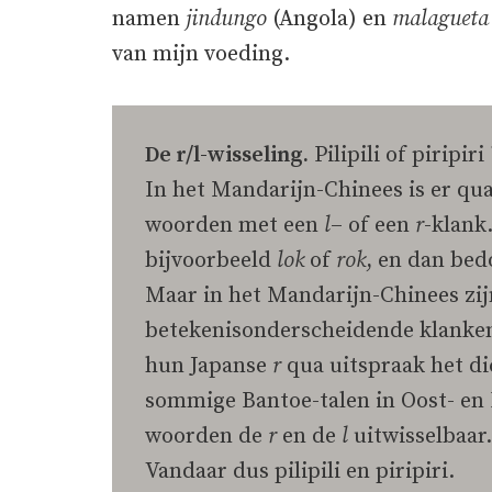
namen
jindungo
(Angola) en
malaguet
van mijn voeding.
De r/l-wisseling.
Pilipili of piripir
In het Mandarijn-Chinees is er qua
woorden met een
l
– of een
r
-klank
bijvoorbeeld
lok
of
rok
, en dan bed
Maar in het Mandarijn-Chinees zi
betekenisonderscheidende klanken.
hun Japanse
r
qua uitspraak het di
sommige Bantoe-talen in Oost- en
woorden de
r
en de
l
uitwisselbaar.
Vandaar dus pilipili en piripiri.