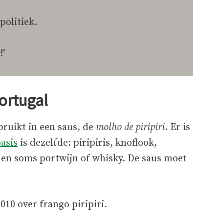
olitiek.
!’
Portugal
bruikt in een saus, de
molho de piripiri
. Er is
asis
is dezelfde: piripiris, knoflook,
ut, en soms portwijn of whisky. De saus moet
010 over frango piripiri.