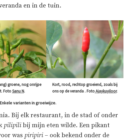
veranda en in de tuin.
ang) groene, nog onrijpe
Kort, rood, rechtop groeiend, zoals bij
t. Foto
Sanu N
.
ons op de veranda . Foto
Ajaykuyiloor
.
 Enkele varianten in groeiwijze.
ia. Bij elk restaurant, in de stad of onder
k
pilipili
bij mijn eten wilde. Een pikant
rvoor was
piripiri
– ook bekend onder de