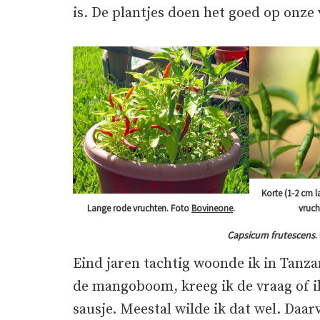
is. De plantjes doen het goed op onze 
Korte (1-2 cm l
Lange rode vruchten. Foto
Bovineone
.
vruch
Capsicum frutescens
.
Eind jaren tachtig woonde ik in Tanzan
de mangoboom, kreeg ik de vraag of i
sausje. Meestal wilde ik dat wel. Daa