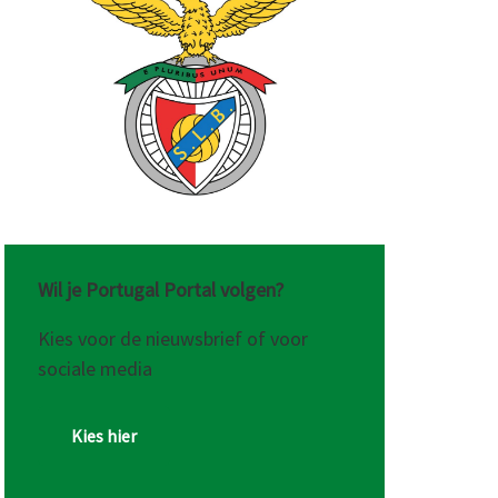
Wil je Portugal Portal volgen?
Kies voor de nieuwsbrief of voor
sociale media
Kies hier