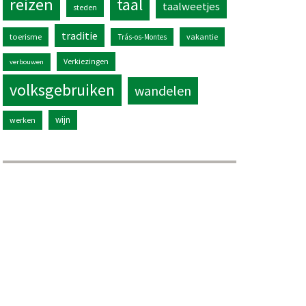
reizen
taal
taalweetjes
steden
traditie
toerisme
vakantie
Trás-os-Montes
Verkiezingen
verbouwen
volksgebruiken
wandelen
wijn
werken