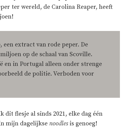
per ter wereld, de Carolina Reaper, heeft
joen!
, een extract van rode peper. De
miljoen op de schaal van Scoville.
ë en in Portugal alleen onder strenge
orbeeld de politie. Verboden voor
k dit flesje al sinds 2021, elke dag één
in mijn dagelijkse
noodles
is genoeg!