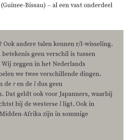
a
(Guinee-Bissau) – al een vast onderdeel
i ? Ook andere talen kennen r/l-wisseling.
 betekenis geen verschil is tussen
. Wij zeggen in het Nederlands
oelen we twee verschillende dingen.
jn de
r
en de
l
dus geen
 Dat geldt ook voor Japanners, waarbij
chtst bij de westerse
l
ligt. Ook in
 Midden-Afrika zijn in sommige