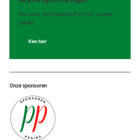
Wil je Portugal Portal volgen?
Kies voor de nieuwsbrief of voor sociale
media
Kies hier
Onze sponsoren