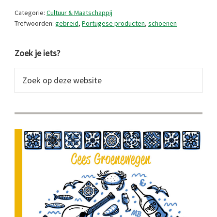
Categorie:
Cultuur & Maatschappij
Trefwoorden:
gebreid
,
Portugese producten
,
schoenen
Primaire
Zoek je iets?
Sidebar
Zoek
op
deze
website