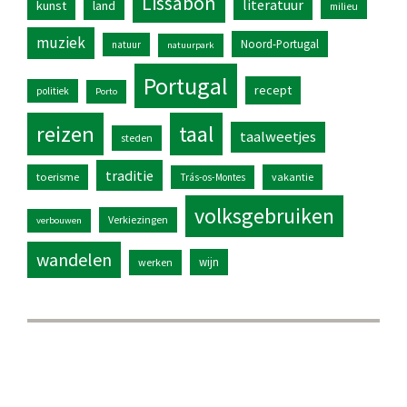
Lissabon
literatuur
kunst
land
milieu
muziek
Noord-Portugal
natuur
natuurpark
Portugal
recept
politiek
Porto
reizen
taal
taalweetjes
steden
traditie
toerisme
vakantie
Trás-os-Montes
volksgebruiken
Verkiezingen
verbouwen
wandelen
wijn
werken