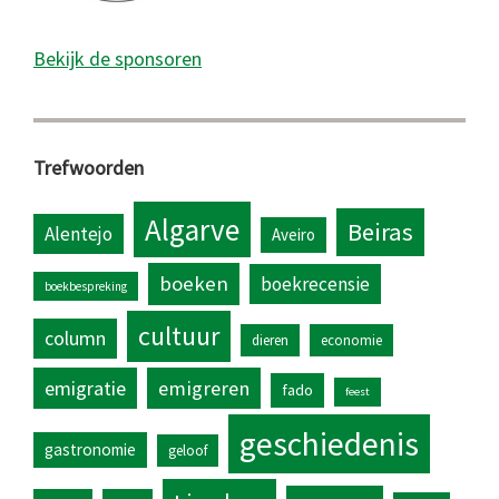
Bekijk de sponsoren
Trefwoorden
Algarve
Beiras
Alentejo
Aveiro
boeken
boekrecensie
boekbespreking
cultuur
column
dieren
economie
emigratie
emigreren
fado
feest
geschiedenis
gastronomie
geloof