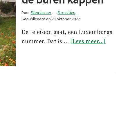
Door
Ellen Lanser
5 reacties
Gepubliceerd op
28 oktober 2022
De telefoon gaat, een Luxemburgs
overDe
nummer. Dat is …
[Lees meer...]
olijfboo
van
de
buren
kappen