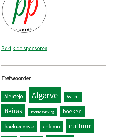
Bekijk de sponsoren
Trefwoorden
Algarve
Alentejo
Aveiro
Beiras
boeken
boekbespreking
cultuur
column
boekrecensie