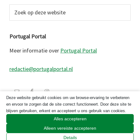
Zoek
op
deze
website
Portugal Portal
Meer informatie over
Portugal Portal
redactie@portugalportal.nl
Deze website gebruikt cookies om uw browse-ervaring te verbeteren
en ervoor te zorgen dat de site correct functioneert. Door deze site te
blijven gebruiken, erkent en accepteert u ons gebruik van cookies.
Alles accepteren
Alleen vereiste accepteren
© 2026 Copyright Portugal Portal 2023
Details