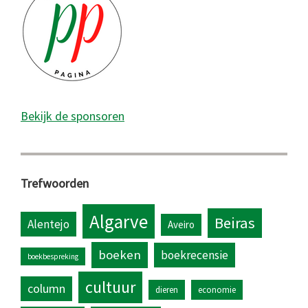
Bekijk de sponsoren
Trefwoorden
Algarve
Beiras
Alentejo
Aveiro
boeken
boekrecensie
boekbespreking
cultuur
column
dieren
economie