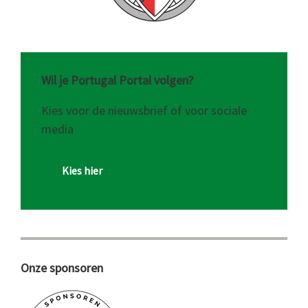
Wil je Portugal Portal volgen?
Kies voor de nieuwsbrief of voor sociale
media
Kies hier
Onze sponsoren