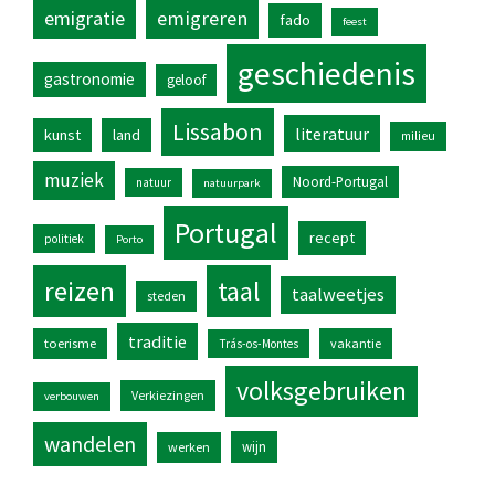
emigratie
emigreren
fado
feest
geschiedenis
gastronomie
geloof
Lissabon
literatuur
kunst
land
milieu
muziek
Noord-Portugal
natuur
natuurpark
Portugal
recept
politiek
Porto
reizen
taal
taalweetjes
steden
traditie
toerisme
vakantie
Trás-os-Montes
volksgebruiken
Verkiezingen
verbouwen
wandelen
wijn
werken