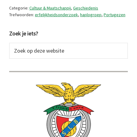
Portugezen
Categorie:
Cultuur & Maatschappij
,
Geschiedenis
vandaan?
Trefwoorden:
erfelijkheidsonderzoek
,
haplogroep
,
Portugezen
Primaire
Zoek je iets?
Sidebar
Zoek
op
deze
website