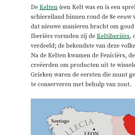
De
Kelten
(een Kelt was en is een spre
schiereiland binnen rond de 8e eeuw 
dat nieuwe manieren bracht om goud 
Iberiërs vormden zij de
Keltiberiërs
,
verdeeld; de bekendste van deze volk
Na de Kelten kwamen de Feniciërs, de
creëerden om producten uit te wissele
Grieken waren de eersten die munt ge
te conserveren met behulp van zout.