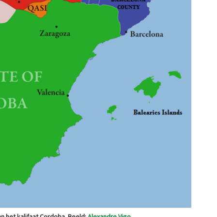
an het kalifaat Cordoba. Beeld:
Alexandre Vigo
.