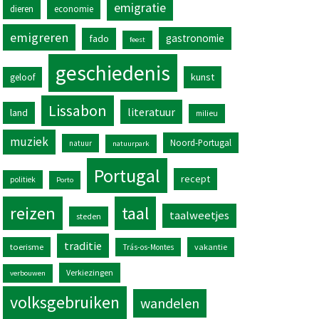
emigratie
dieren
economie
emigreren
gastronomie
fado
feest
geschiedenis
kunst
geloof
Lissabon
literatuur
land
milieu
muziek
Noord-Portugal
natuur
natuurpark
Portugal
recept
politiek
Porto
reizen
taal
taalweetjes
steden
traditie
toerisme
vakantie
Trás-os-Montes
Verkiezingen
verbouwen
volksgebruiken
wandelen