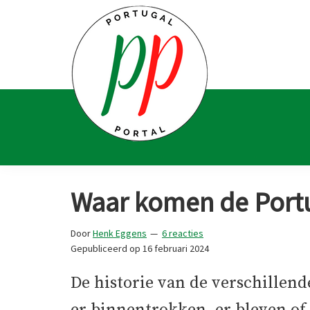
Spring
Door
Spring
Spring
naar
naar
naar
naar
de
de
de
de
hoofdnavigatie
hoofd
eerste
voettekst
inhoud
sidebar
Portugal
Voor
Portal
Portugalliefhebbers
Waar komen de Port
en
-
Door
Henk Eggens
6 reacties
fanaten
Gepubliceerd op
16 februari 2024
De historie van de verschillen