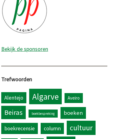
Bekijk de sponsoren
Trefwoorden
Algarve
Alentejo
Aveiro
Beiras
boeken
boekbespreking
cultuur
column
boekrecensie