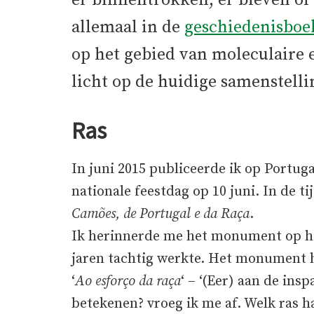
er binnentrokken, er bleven of 
allemaal in de
geschiedenisboe
op het gebied van moleculaire 
licht op de huidige samenstell
Ras
In juni 2015 publiceerde ik op Portug
nationale feestdag op 10 juni. In de t
Camões, de Portugal e da Raça
.
Ik herinnerde me het monument op het
jaren tachtig werkte. Het monument ha
‘
Ao esforço da raça
‘ – ‘(Eer) aan de ins
betekenen? vroeg ik me af. Welk ras h