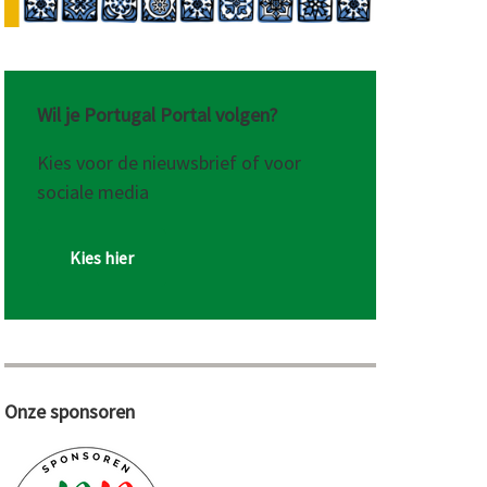
Wil je Portugal Portal volgen?
Kies voor de nieuwsbrief of voor
sociale media
Kies hier
Onze sponsoren