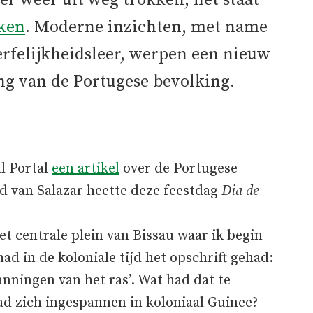
er weer uit weg trokken, het staat
ken
. Moderne inzichten, met name
erfelijkheidsleer, werpen een nieuw
ing van de Portugese bevolking.
al Portal
een artikel
over de Portugese
ijd van Salazar heette deze feestdag
Dia de
 centrale plein van Bissau waar ik begin
d in de koloniale tijd het opschrift gehad:
panningen van het ras’. Wat had dat te
ad zich ingespannen in koloniaal Guinee?