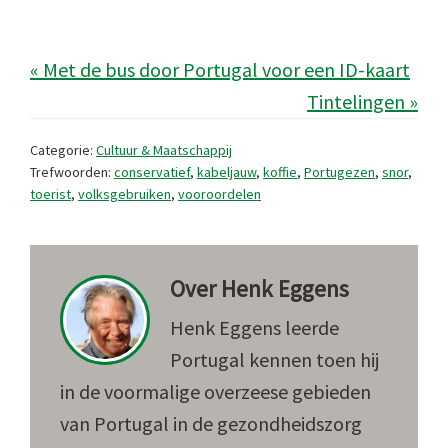
« Met de bus door Portugal voor een ID-kaart
Tintelingen »
Categorie:
Cultuur & Maatschappij
Trefwoorden:
conservatief
,
kabeljauw
,
koffie
,
Portugezen
,
snor
,
toerist
,
volksgebruiken
,
vooroordelen
Over
Henk Eggens
Henk Eggens leerde
Portugal kennen toen hij
in de voormalige overzeese gebieden
van Portugal in de gezondheidszorg