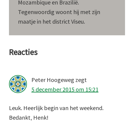
Mozambique en Brazilië.
Tegenwoordig woont hij met zijn
maatje in het district Viseu.
Lees
Reacties
Interacties
Peter Hoogeweg
zegt
5 december 2015 om 15:21
Leuk. Heerlijk begin van het weekend.
Bedankt, Henk!