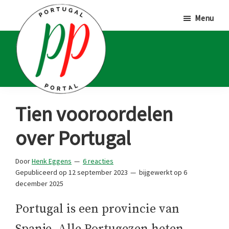
Door
Spring
Spring
Menu
naar
naar
naar
de
de
de
hoofd
eerste
voettekst
inhoud
sidebar
Portugal
Voor
Tien vooroordelen
Portal
Portugalliefhebbers
over Portugal
en
-
Door
Henk Eggens
6 reacties
fanaten
Gepubliceerd op
12 september 2023
bijgewerkt op
6
december 2025
Portugal is een provincie van