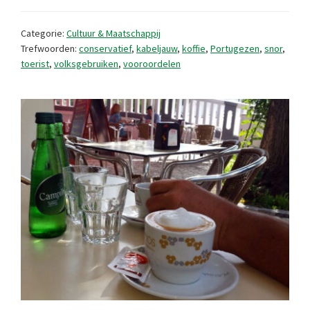
over
Portugal
Categorie:
Cultuur & Maatschappij
Trefwoorden:
conservatief
,
kabeljauw
,
koffie
,
Portugezen
,
snor
,
toerist
,
volksgebruiken
,
vooroordelen