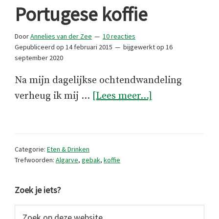
Portugese koffie
Door
Annelies van der Zee
10 reacties
Gepubliceerd op
14 februari 2015
bijgewerkt op
16
september 2020
Na mijn dagelijkse ochtendwandeling
overPortugese
verheug ik mij …
[Lees meer...]
koffie
Categorie:
Eten & Drinken
Trefwoorden:
Algarve
,
gebak
,
koffie
Primaire
Zoek je iets?
Sidebar
Zoek