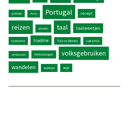
Portugal
recept
politiek
Porto
reizen
taal
taalweetjes
steden
traditie
toerisme
vakantie
Trás-os-Montes
volksgebruiken
Verkiezingen
verbouwen
wandelen
wijn
werken