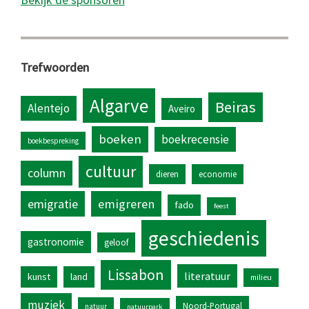
Trefwoorden
Algarve
Beiras
Alentejo
Aveiro
boeken
boekrecensie
boekbespreking
cultuur
column
dieren
economie
emigratie
emigreren
fado
feest
geschiedenis
gastronomie
geloof
Lissabon
literatuur
kunst
land
milieu
muziek
Noord-Portugal
natuur
natuurpark