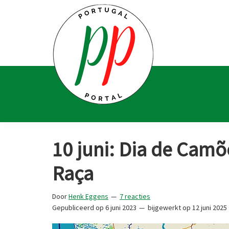
Spring
Door
Spring
Spring
naar
naar
naar
naar
de
de
de
de
hoofdnavigatie
hoofd
eerste
voettekst
inhoud
sidebar
Portugal
Voor
Portal
Portugalliefhebbers
10 juni: Dia de Camõ
en
-
Raça
fanaten
Door
Henk Eggens
7 reacties
Gepubliceerd op
6 juni 2023
bijgewerkt op
12 juni 2025