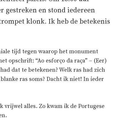
er gestreken en stond iedereen
e trompet klonk. Ik heb de betekenis
niale tijd tegen waarop het monument
 opschrift: “Ao esforço da raça” – (Eer)
 had dat te betekenen? Welk ras had zich
blanke ras soms? Dacht ik niet! In ieder
ik vrijwel alles. Zo kwam ik de Portugese
en.