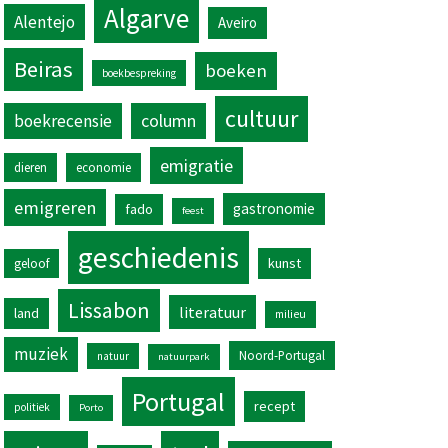
Algarve
Alentejo
Aveiro
Beiras
boeken
boekbespreking
cultuur
column
boekrecensie
emigratie
dieren
economie
emigreren
gastronomie
fado
feest
geschiedenis
kunst
geloof
Lissabon
literatuur
land
milieu
muziek
Noord-Portugal
natuur
natuurpark
Portugal
recept
politiek
Porto