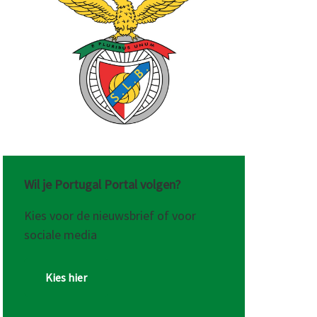
Wil je Portugal Portal volgen?
Kies voor de nieuwsbrief of voor
sociale media
Kies hier