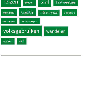
reizen
taal
taalweetjes
steden
traditie
toerisme
vakantie
Trás-os-Montes
Verkiezingen
verbouwen
volksgebruiken
wandelen
wijn
werken