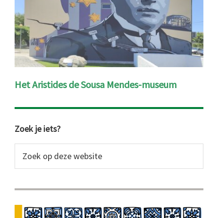
Het Aristides de Sousa Mendes-museum
Primaire
Zoek je iets?
Sidebar
Zoek
op
deze
website