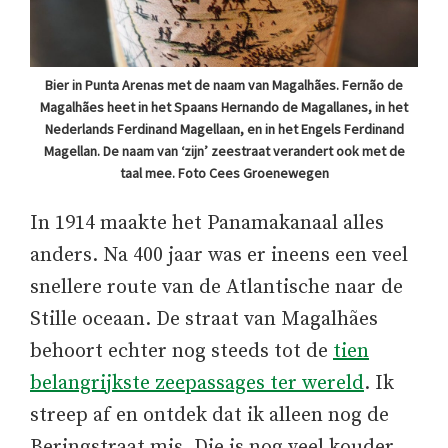
Bier in Punta Arenas met de naam van Magalhães. Fernão de
Magalhães heet in het Spaans Hernando de Magallanes, in het
Nederlands Ferdinand Magellaan, en in het Engels Ferdinand
Magellan. De naam van ‘zijn’ zeestraat verandert ook met de
taal mee. Foto Cees Groenewegen
In 1914 maakte het Panamakanaal alles
anders. Na 400 jaar was er ineens een veel
snellere route van de Atlantische naar de
Stille oceaan. De straat van Magalhães
behoort echter nog steeds tot de
tien
belangrijkste zeepassages ter wereld
. Ik
streep af en ontdek dat ik alleen nog de
Beringstraat mis. Die is nog veel kouder