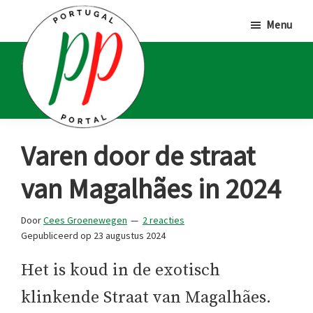
Door
Spring
Spring
Menu
naar
naar
naar
de
de
de
hoofd
eerste
voettekst
inhoud
sidebar
Portugal
Voor
Varen door de straat
Portal
Portugalliefhebbers
van Magalhães in 2024
en
-
Door
Cees Groenewegen
2 reacties
fanaten
Gepubliceerd op
23 augustus 2024
Het is koud in de exotisch
klinkende Straat van Magalhães.