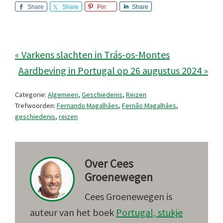
Share
Share
Pin
Share
« Varkens slachten in Trás-os-Montes
Aardbeving in Portugal op 26 augustus 2024 »
Categorie:
Algemeen
,
Geschiedenis
,
Reizen
Trefwoorden:
Fernando Magalhâes
,
Fernão Magalhâes
,
geschiedenis
,
reizen
Over
Cees
Groenewegen
Cees Groenewegen is
auteur van het boek
Portugal, stukje