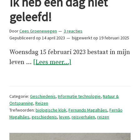
Ik heb een dag niet
geleefd!
Door
Cees Groenewegen
3 reacties
Gepubliceerd op
14 april 2023
bijgewerkt op
19 februari 2025
Woensdag 15 februari 2023 bestaat in mijn
overIk
leven …
[Lees meer...]
heb
een
dag
Categorie:
Geschiedenis
,
Informatie technologie
,
Natuur &
niet
Ontspanning
,
Reizen
Trefwoorden:
biologische klok
,
Fernando Magalhâes
,
Fernão
geleefd!
Magalhâes
,
geschiedenis
,
leven
,
reisverhalen
,
reizen