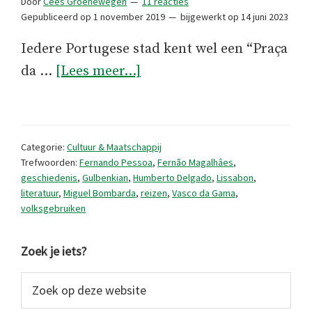
Door
Cees Groenewegen
11 reacties
Gepubliceerd op
1 november 2019
bijgewerkt op
14 juni 2023
Iedere Portugese stad kent wel een “Praça
overHet
da …
[Lees meer...]
honderdduizendstratenbo
in
Portugal
Categorie:
Cultuur & Maatschappij
Trefwoorden:
Fernando Pessoa
,
Fernão Magalhâes
,
geschiedenis
,
Gulbenkian
,
Humberto Delgado
,
Lissabon
,
literatuur
,
Miguel Bombarda
,
reizen
,
Vasco da Gama
,
volksgebruiken
Primaire
Zoek je iets?
Sidebar
Zoek
op