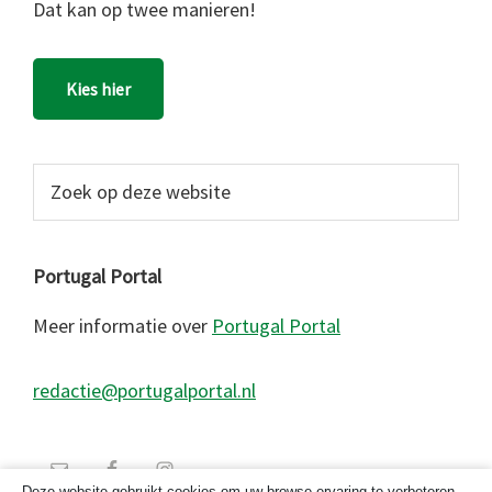
Dat kan op twee manieren!
Kies hier
Zoek
op
deze
website
Portugal Portal
Meer informatie over
Portugal Portal
redactie@portugalportal.nl
Deze website gebruikt cookies om uw browse-ervaring te verbeteren