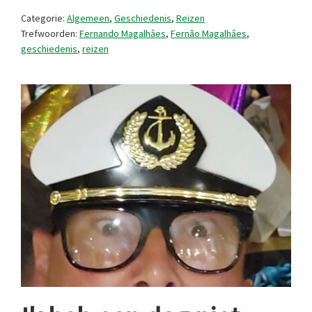
straat
Categorie:
Algemeen
,
Geschiedenis
,
Reizen
van
Trefwoorden:
Fernando Magalhâes
,
Fernão Magalhâes
,
geschiedenis
,
reizen
Magalhães
in
2024