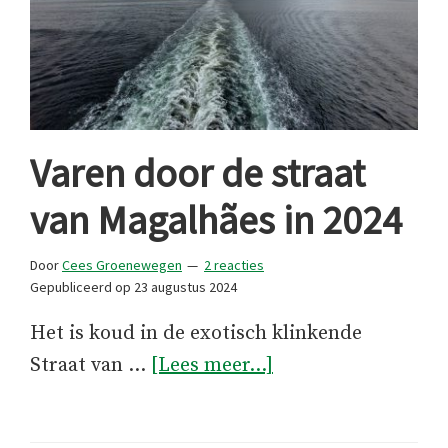
Varen door de straat
van Magalhães in 2024
Door
Cees Groenewegen
2 reacties
Gepubliceerd op
23 augustus 2024
Het is koud in de exotisch klinkende
overVaren
Straat van …
[Lees meer...]
door
de