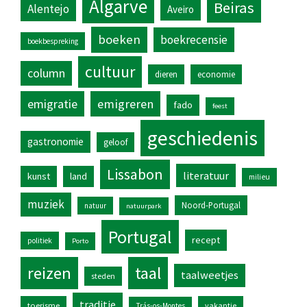
Algarve
Beiras
Alentejo
Aveiro
boeken
boekrecensie
boekbespreking
cultuur
column
dieren
economie
emigratie
emigreren
fado
feest
geschiedenis
gastronomie
geloof
Lissabon
literatuur
kunst
land
milieu
muziek
Noord-Portugal
natuur
natuurpark
Portugal
recept
politiek
Porto
reizen
taal
taalweetjes
steden
traditie
toerisme
vakantie
Trás-os-Montes