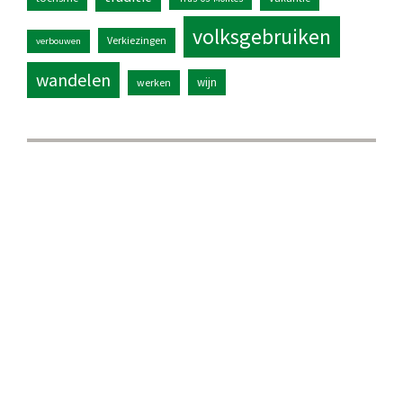
volksgebruiken
Verkiezingen
verbouwen
wandelen
wijn
werken