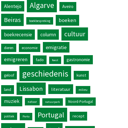
Algarve
Alentejo
Aveiro
Beiras
boeken
boekbespreking
cultuur
column
boekrecensie
emigratie
dieren
economie
emigreren
gastronomie
fado
feest
geschiedenis
kunst
geloof
Lissabon
literatuur
land
milieu
muziek
Noord-Portugal
natuur
natuurpark
Portugal
recept
politiek
Porto