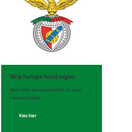
Wil je Portugal Portal volgen?
Kies voor de nieuwsbrief of voor
sociale media
Kies hier