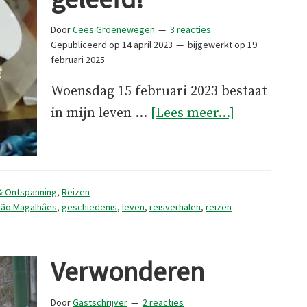
Door
Cees Groenewegen
3 reacties
Gepubliceerd op
14 april 2023
bijgewerkt op
19
februari 2025
Woensdag 15 februari 2023 bestaat
overIk
in mijn leven …
[Lees meer...]
heb
een
dag
& Ontspanning
,
Reizen
niet
não Magalhâes
,
geschiedenis
,
leven
,
reisverhalen
,
reizen
geleefd!
Verwonderen
Door
Gastschrijver
2 reacties