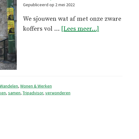
Gepubliceerd op
2 mei 2022
We sjouwen wat af met onze zware
overVerwonde
koffers vol …
[Lees meer...]
Wandelen
,
Wonen & Werken
ken
,
samen
,
Tripadvisor
,
verwonderen