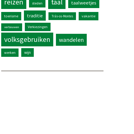
reizen
taal
taalweetjes
steden
traditie
toerisme
vakantie
Trás-os-Montes
Verkiezingen
verbouwen
volksgebruiken
wandelen
wijn
werken