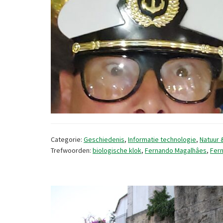
Categorie:
Geschiedenis
,
Informatie technologie
,
Natuur 
Trefwoorden:
biologische klok
,
Fernando Magalhâes
,
Fer