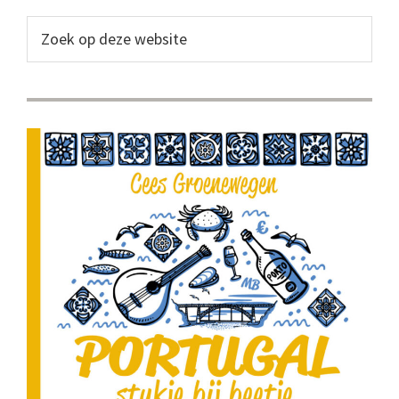
Sidebar
Zoek
op
deze
website