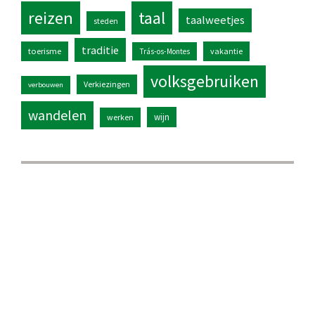
reizen
taal
taalweetjes
steden
traditie
toerisme
vakantie
Trás-os-Montes
volksgebruiken
Verkiezingen
verbouwen
wandelen
wijn
werken