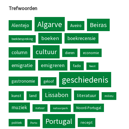
Trefwoorden
Algarve
Beiras
Alentejo
Aveiro
boeken
boekrecensie
boekbespreking
cultuur
column
dieren
economie
emigratie
emigreren
fado
feest
geschiedenis
gastronomie
geloof
Lissabon
literatuur
kunst
land
milieu
muziek
Noord-Portugal
natuur
natuurpark
Portugal
recept
politiek
Porto