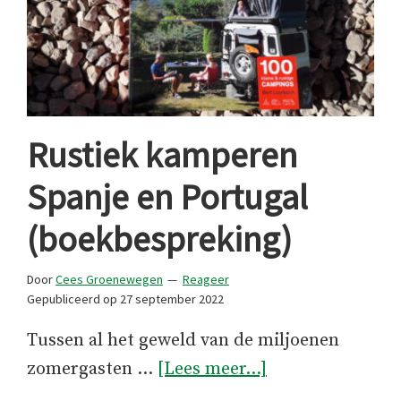
Rustiek kamperen
Spanje en Portugal
(boekbespreking)
Door
Cees Groenewegen
Reageer
Gepubliceerd op
27 september 2022
Tussen al het geweld van de miljoenen
overRustiek
zomergasten …
[Lees meer...]
kamperen