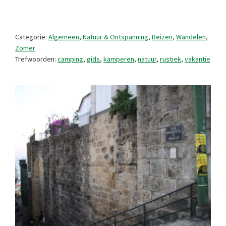
Spanje
en
Categorie:
Algemeen
,
Natuur & Ontspanning
,
Reizen
,
Wandelen
,
Portugal
Zomer
Trefwoorden:
camping
,
gids
,
kamperen
,
natuur
,
rustiek
,
vakantie
(boekbespreking