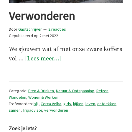
Verwonderen
Door
Gastschrijver
2 reacties
Gepubliceerd op
2 mei 2022
We sjouwen wat af met onze zware koffers
overVerwonderen
vol …
[Lees meer...]
Categorie:
Eten & Drinken
,
Natuur & Ontspanning
,
Reizen
,
Wandelen
,
Wonen & Werken
Trefwoorden:
blij
,
Cerca Velha
,
gids
,
kijken
,
leven
,
ontdekken
,
samen
,
Tripadvisor
,
verwonderen
Primaire
Zoek je iets?