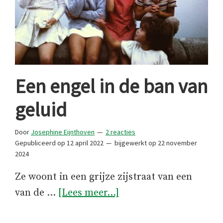
Een engel in de ban van
geluid
Door
Josephine Eijnthoven
2 reacties
Gepubliceerd op
12 april 2022
bijgewerkt op
22 november
2024
Ze woont in een grijze zijstraat van een
overEen
van de …
[Lees meer...]
engel