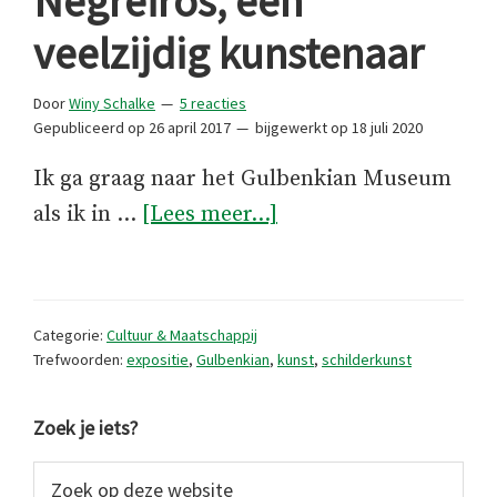
Negreiros, een
veelzijdig kunstenaar
Door
Winy Schalke
5 reacties
Gepubliceerd op
26 april 2017
bijgewerkt op
18 juli 2020
Ik ga graag naar het Gulbenkian Museum
overJosé
als ik in …
[Lees meer...]
de
Almada
Negreiros,
Categorie:
Cultuur & Maatschappij
een
Trefwoorden:
expositie
,
Gulbenkian
,
kunst
,
schilderkunst
veelzijdig
Primaire
kunstenaar
Zoek je iets?
Sidebar
Zoek