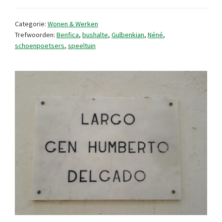
in
de
Categorie:
Wonen & Werken
ban
Trefwoorden:
Benfica
,
bushalte
,
Gulbenkian
,
Néné
,
schoenpoetsers
,
speeltuin
van
geluid