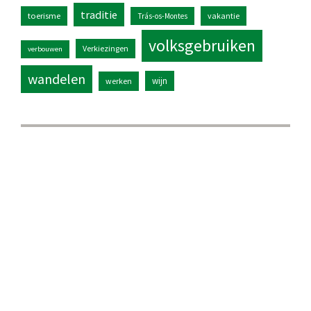
traditie
toerisme
vakantie
Trás-os-Montes
volksgebruiken
Verkiezingen
verbouwen
wandelen
wijn
werken