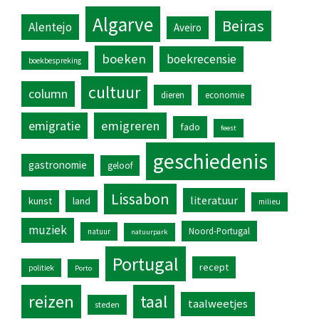
Algarve
Beiras
Alentejo
Aveiro
boeken
boekrecensie
boekbespreking
cultuur
column
dieren
economie
emigratie
emigreren
fado
feest
geschiedenis
gastronomie
geloof
Lissabon
literatuur
kunst
land
milieu
muziek
Noord-Portugal
natuur
natuurpark
Portugal
recept
politiek
Porto
reizen
taal
taalweetjes
steden