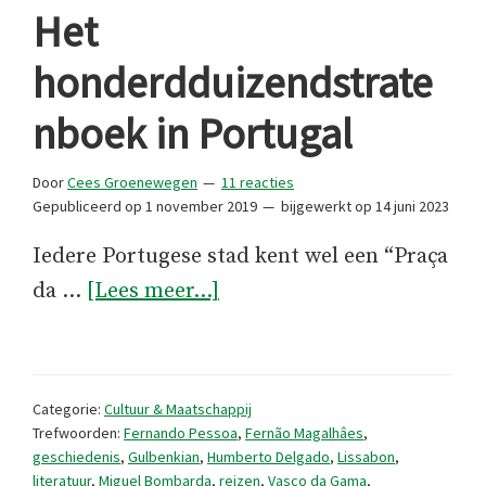
Het
honderdduizendstrate
nboek in Portugal
Door
Cees Groenewegen
11 reacties
Gepubliceerd op
1 november 2019
bijgewerkt op
14 juni 2023
Iedere Portugese stad kent wel een “Praça
overHet
da …
[Lees meer...]
honderdduizendstratenbo
in
Portugal
Categorie:
Cultuur & Maatschappij
Trefwoorden:
Fernando Pessoa
,
Fernão Magalhâes
,
geschiedenis
,
Gulbenkian
,
Humberto Delgado
,
Lissabon
,
literatuur
,
Miguel Bombarda
,
reizen
,
Vasco da Gama
,