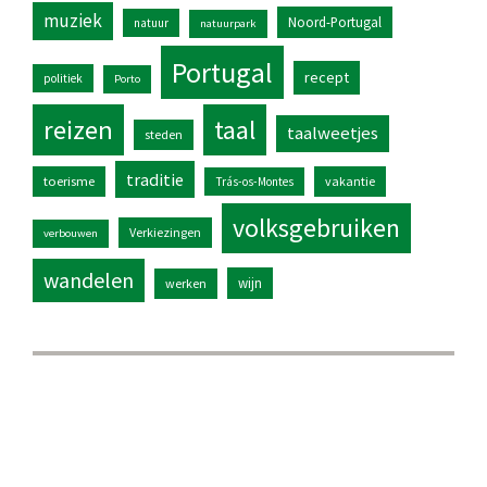
muziek
Noord-Portugal
natuur
natuurpark
Portugal
recept
politiek
Porto
reizen
taal
taalweetjes
steden
traditie
toerisme
vakantie
Trás-os-Montes
volksgebruiken
Verkiezingen
verbouwen
wandelen
wijn
werken