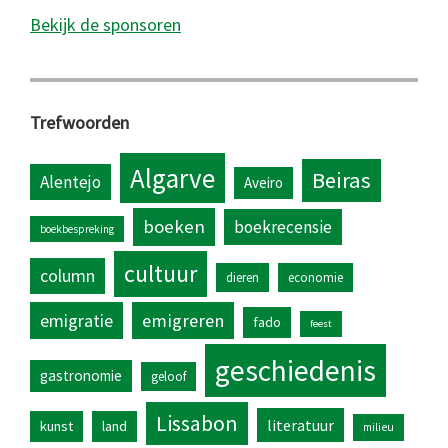
Bekijk de sponsoren
Trefwoorden
Algarve
Beiras
Alentejo
Aveiro
boeken
boekrecensie
boekbespreking
cultuur
column
dieren
economie
emigratie
emigreren
fado
feest
geschiedenis
gastronomie
geloof
Lissabon
literatuur
kunst
land
milieu