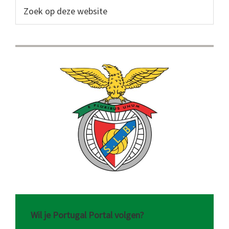
Sidebar
Zoek
op
deze
website
Wil je Portugal Portal volgen?