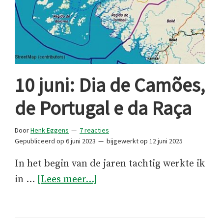
10 juni: Dia de Camões,
de Portugal e da Raça
Door
Henk Eggens
7 reacties
Gepubliceerd op
6 juni 2023
bijgewerkt op
12 juni 2025
In het begin van de jaren tachtig werkte ik
over10
in …
[Lees meer...]
juni:
Dia