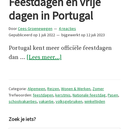
Feestdagen en vrije
dagen in Portugal
Door
Cees Groenewegen
4 reacties
Gepubliceerd op
1 juli 2022
bijgewerkt op
12 juli 2023
Portugal kent meer officiële feestdagen
overFeestdagen
dan …
[Lees meer...]
en
vrije
dagen
Categorie:
Algemeen
,
Reizen
,
Wonen & Werken
,
Zomer
in
Trefwoorden:
feestdagen
,
kerstmis
,
Nationale feestdag
,
Pasen
,
schoolvakanties
,
vakantie
,
volksgebruiken
,
winkeltijden
Portugal
Primaire
Zoek je iets?