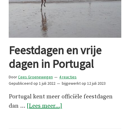
Feestdagen en vrije
dagen in Portugal
Door
Cees Groenewegen
4 reacties
Gepubliceerd op
1 juli 2022
bijgewerkt op
12 juli 2023
Portugal kent meer officiële feestdagen
overFeestdagen
dan …
[Lees meer...]
en
vrije