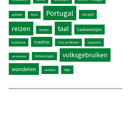
Portugal
recept
politiek
Porto
reizen
taal
taalweetjes
steden
traditie
toerisme
vakantie
Trás-os-Montes
volksgebruiken
Verkiezingen
verbouwen
wandelen
wijn
werken