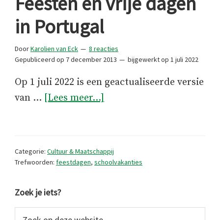
Feesten en vrije dagen
in Portugal
Door
Karolien van Eck
8 reacties
Gepubliceerd op
7 december 2013
bijgewerkt op
1 juli 2022
Op 1 juli 2022 is een geactualiseerde versie
overFeesten
van …
[Lees meer...]
en
vrije
dagen
Categorie:
Cultuur & Maatschappij
in
Trefwoorden:
feestdagen
,
schoolvakanties
Portugal
Primaire
Zoek je iets?
Sidebar
Zoek