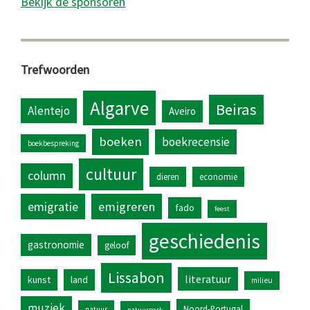
Bekijk de sponsoren
Trefwoorden
Algarve
Beiras
Alentejo
Aveiro
boeken
boekrecensie
boekbespreking
cultuur
column
dieren
economie
emigratie
emigreren
fado
feest
geschiedenis
gastronomie
geloof
Lissabon
literatuur
kunst
land
milieu
muziek
Noord-Portugal
natuur
natuurpark