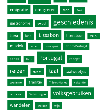
emigratie
emigreren
fado
feest
geschiedenis
gastronomie
geloof
Lissabon
literatuur
kunst
land
milieu
muziek
Noord-Portugal
natuur
natuurpark
Portugal
recept
politiek
Porto
reizen
taal
taalweetjes
steden
traditie
toerisme
vakantie
Trás-os-Montes
volksgebruiken
Verkiezingen
verbouwen
wandelen
wijn
werken