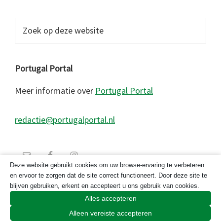
Zoek
op
deze
website
Portugal Portal
Meer informatie over
Portugal Portal
redactie@portugalportal.nl
Deze website gebruikt cookies om uw browse-ervaring te verbeteren
en ervoor te zorgen dat de site correct functioneert. Door deze site te
blijven gebruiken, erkent en accepteert u ons gebruik van cookies.
Alles accepteren
Alleen vereiste accepteren
© 2026 Copyright Portugal Portal 2023