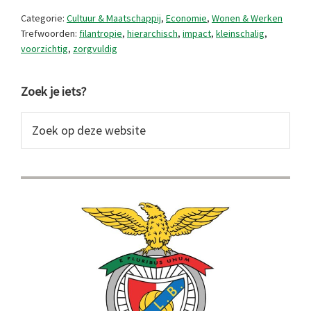
Categorie:
Cultuur & Maatschappij
,
Economie
,
Wonen & Werken
Trefwoorden:
filantropie
,
hierarchisch
,
impact
,
kleinschalig
,
voorzichtig
,
zorgvuldig
Primaire
Zoek je iets?
Sidebar
Zoek
op
deze
website