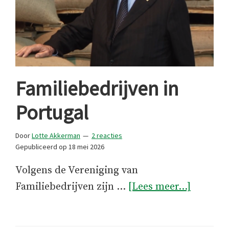
Familiebedrijven in
Portugal
Door
Lotte Akkerman
2 reacties
Gepubliceerd op
18 mei 2026
Volgens de Vereniging van
overFam
Familiebedrijven zijn …
[Lees meer...]
in
Portuga