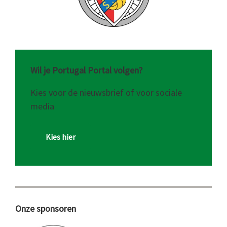
Wil je Portugal Portal volgen?
Kies voor de nieuwsbrief of voor sociale
media
Kies hier
Onze sponsoren