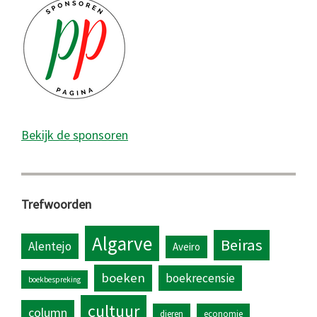
Bekijk de sponsoren
Trefwoorden
Algarve
Beiras
Alentejo
Aveiro
boeken
boekrecensie
boekbespreking
cultuur
column
dieren
economie