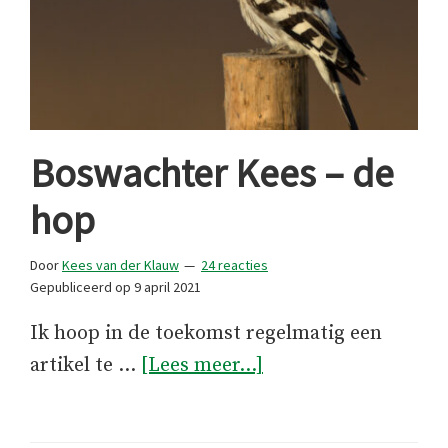
Boswachter Kees – de
hop
Door
Kees van der Klauw
24 reacties
Gepubliceerd op
9 april 2021
Ik hoop in de toekomst regelmatig een
overBoswachter
artikel te …
[Lees meer...]
Kees
–