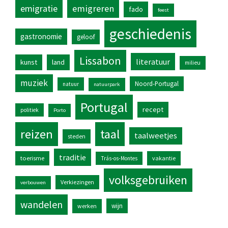
emigratie
emigreren
fado
feest
geschiedenis
gastronomie
geloof
Lissabon
literatuur
kunst
land
milieu
muziek
Noord-Portugal
natuur
natuurpark
Portugal
recept
politiek
Porto
reizen
taal
taalweetjes
steden
traditie
toerisme
vakantie
Trás-os-Montes
volksgebruiken
Verkiezingen
verbouwen
wandelen
wijn
werken