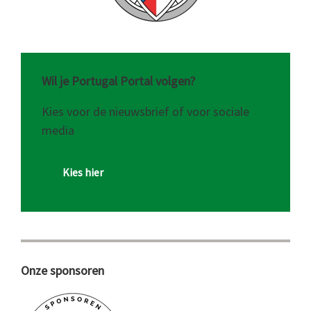
Wil je Portugal Portal volgen?
Kies voor de nieuwsbrief of voor sociale
media
Kies hier
Onze sponsoren