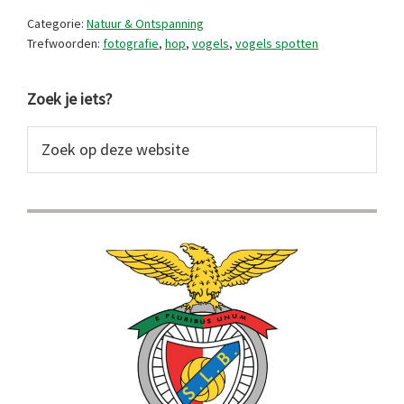
de
Categorie:
Natuur & Ontspanning
hop
Trefwoorden:
fotografie
,
hop
,
vogels
,
vogels spotten
Primaire
Zoek je iets?
Sidebar
Zoek
op
deze
website