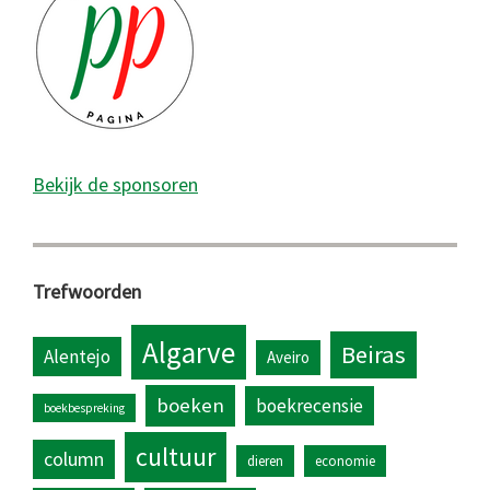
Bekijk de sponsoren
Trefwoorden
Algarve
Beiras
Alentejo
Aveiro
boeken
boekrecensie
boekbespreking
cultuur
column
dieren
economie