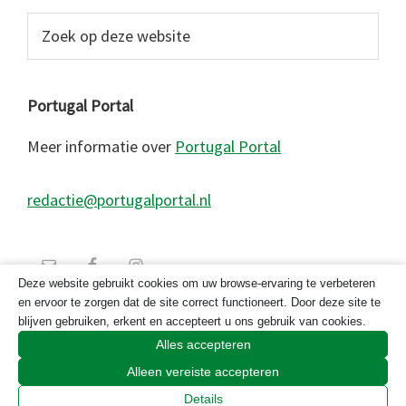
Zoek
op
deze
website
Portugal Portal
Meer informatie over
Portugal Portal
redactie@portugalportal.nl
Deze website gebruikt cookies om uw browse-ervaring te verbeteren
en ervoor te zorgen dat de site correct functioneert. Door deze site te
blijven gebruiken, erkent en accepteert u ons gebruik van cookies.
Alles accepteren
Alleen vereiste accepteren
© 2026 Copyright Portugal Portal 2023
Details