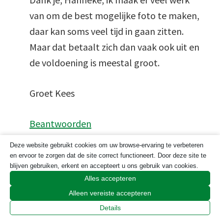
van om de best mogelijke foto te maken,
daar kan soms veel tijd in gaan zitten.
Maar dat betaalt zich dan vaak ook uit en
de voldoening is meestal groot.
Groet Kees
Beantwoorden
Deze website gebruikt cookies om uw browse-ervaring te verbeteren
en ervoor te zorgen dat de site correct functioneert. Door deze site te
Joost
zegt
blijven gebruiken, erkent en accepteert u ons gebruik van cookies.
11 april 2021 om 08:35
Alles accepteren
Alleen vereiste accepteren
In onze Portugese tuin houdt zich regelmatig
Details