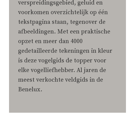
verspreidingsgebied, geluid en
voorkomen overzichtelijk op één
tekstpagina staan, tegenover de
afbeeldingen. Met een praktische
opzet en meer dan 4000
gedetailleerde tekeningen in kleur
is deze vogelgids de topper voor
elke vogelliefhebber. Al jaren de
meest verkochte veldgids in de
Benelux.