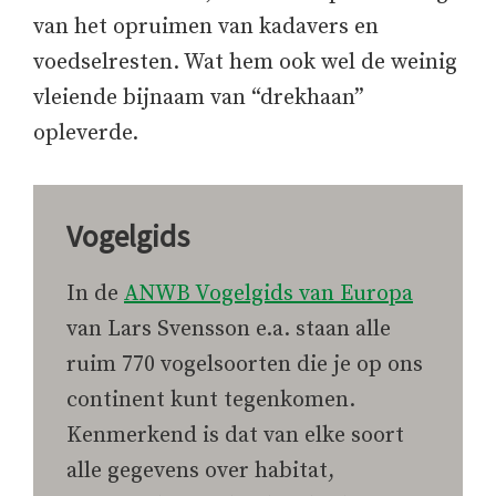
van het opruimen van kadavers en
voedselresten. Wat hem ook wel de weinig
vleiende bijnaam van “drekhaan”
opleverde.
Vogelgids
In de
ANWB Vogelgids van Europa
van Lars Svensson e.a. staan alle
ruim 770 vogelsoorten die je op ons
continent kunt tegenkomen.
Kenmerkend is dat van elke soort
alle gegevens over habitat,