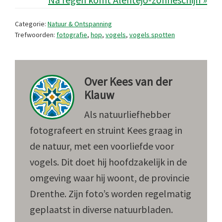
Categorie:
Natuur & Ontspanning
Trefwoorden:
fotografie
,
hop
,
vogels
,
vogels spotten
Over
Kees van der
Klauw
Als natuurliefhebber
fotografeert en struint Kees graag in
de natuur, met een voorliefde voor
vogels. Dit doet hij hoofdzakelijk in de
omgeving waar hij woont, de provincie
Drenthe. Zijn foto’s worden regelmatig
geplaatst in diverse natuurbladen.