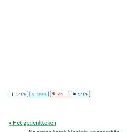
Share
Share
Pin
Share
« Het gedenkteken
Na regen komt Alentejo-zonneschijn »