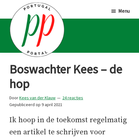
Door
Spring
Spring
Menu
naar
naar
naar
de
de
de
hoofd
eerste
voettekst
inhoud
sidebar
Portugal
Voor
Boswachter Kees – de
Portal
Portugalliefhebbers
hop
en
-
Door
Kees van der Klauw
24 reacties
fanaten
Gepubliceerd op
9 april 2021
Ik hoop in de toekomst regelmatig
een artikel te schrijven voor