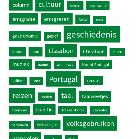
cultuur
column
dieren
economie
emigratie
emigreren
fado
feest
geschiedenis
gastronomie
geloof
Lissabon
literatuur
kunst
land
milieu
muziek
Noord-Portugal
natuur
natuurpark
Portugal
recept
politiek
Porto
reizen
taal
taalweetjes
steden
traditie
toerisme
vakantie
Trás-os-Montes
volksgebruiken
Verkiezingen
verbouwen
wandelen