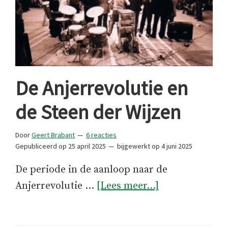
De Anjerrevolutie en
de Steen der Wijzen
Door
Geert Brabant
6 reacties
Gepubliceerd op
25 april 2025
bijgewerkt op
4 juni 2025
De periode in de aanloop naar de
overDe
Anjerrevolutie …
[Lees meer...]
Anjerrevolutie
en