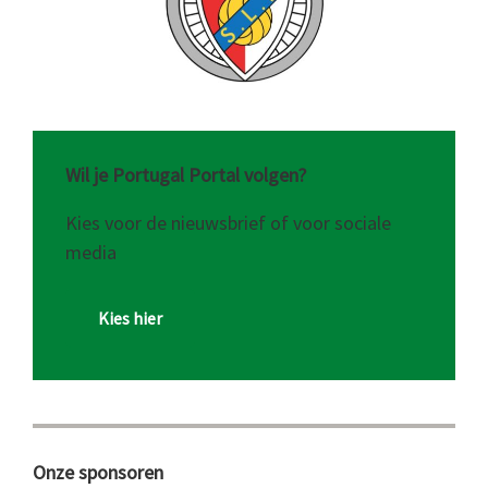
Wil je Portugal Portal volgen?
Kies voor de nieuwsbrief of voor sociale
media
Kies hier
Onze sponsoren