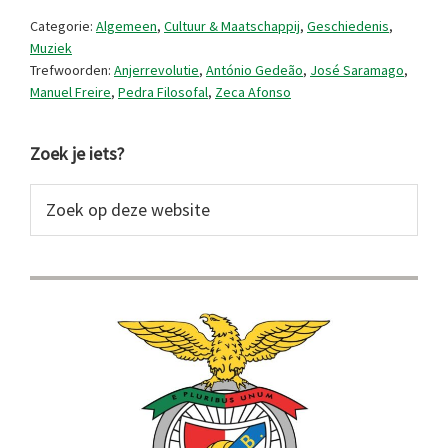
de
Categorie:
Algemeen
,
Cultuur & Maatschappij
,
Geschiedenis
,
Steen
Muziek
Trefwoorden:
Anjerrevolutie
,
António Gedeão
,
José Saramago
,
der
Manuel Freire
,
Pedra Filosofal
,
Zeca Afonso
Wijzen
Primaire
Zoek je iets?
Sidebar
Zoek
op
deze
website