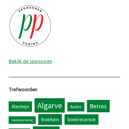
Bekijk de sponsoren
Trefwoorden
Algarve
Beiras
Alentejo
Aveiro
boeken
boekrecensie
boekbespreking