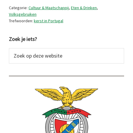
in
Categorie:
Cultuur & Maatschappij
,
Eten & Drinken
,
Portugal
Volksgebruiken
Trefwoorden:
kerst in Portugal
Primaire
Zoek je iets?
Sidebar
Zoek
op
deze
website