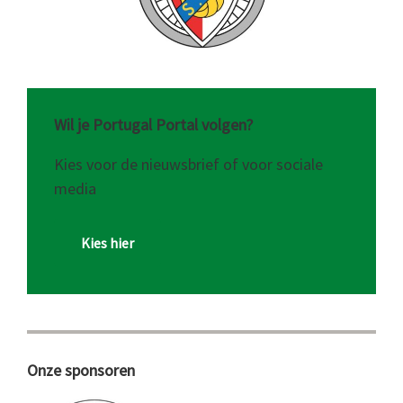
Wil je Portugal Portal volgen?
Kies voor de nieuwsbrief of voor sociale
media
Kies hier
Onze sponsoren