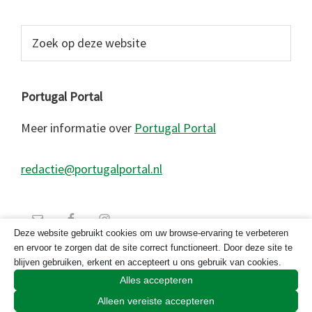
Zoek
op
deze
website
Portugal Portal
Meer informatie over
Portugal Portal
redactie@portugalportal.nl
Deze website gebruikt cookies om uw browse-ervaring te verbeteren
en ervoor te zorgen dat de site correct functioneert. Door deze site te
blijven gebruiken, erkent en accepteert u ons gebruik van cookies.
Alles accepteren
Alleen vereiste accepteren
© 2026 Copyright Portugal Portal 2023