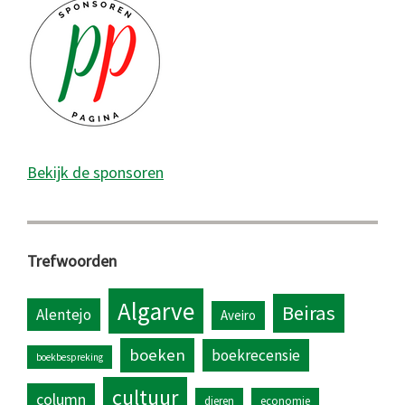
Bekijk de sponsoren
Trefwoorden
Algarve
Beiras
Alentejo
Aveiro
boeken
boekrecensie
boekbespreking
cultuur
column
dieren
economie