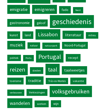
emigratie
emigreren
fado
feest
geschiedenis
gastronomie
geloof
Lissabon
literatuur
kunst
land
milieu
muziek
Noord-Portugal
natuur
natuurpark
Portugal
recept
politiek
Porto
reizen
taal
taalweetjes
steden
traditie
toerisme
vakantie
Trás-os-Montes
volksgebruiken
Verkiezingen
verbouwen
wandelen
wijn
werken