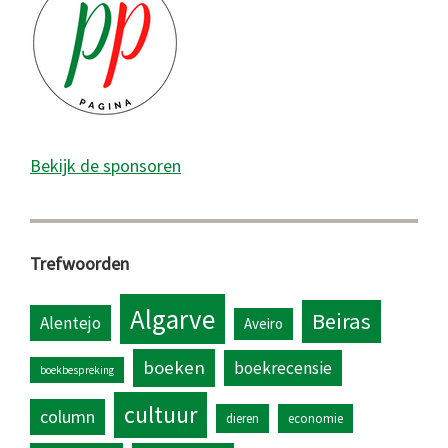
Bekijk de sponsoren
Trefwoorden
Algarve
Beiras
Alentejo
Aveiro
boeken
boekrecensie
boekbespreking
cultuur
column
dieren
economie