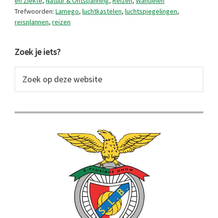
en Ziekte
,
Natuur & Ontspanning
,
Reizen
,
Wandelen
Trefwoorden:
Lamego
,
luchtkastelen
,
luchtspiegelingen
,
reisplannen
,
reizen
Primaire
Zoek je iets?
Sidebar
Zoek
op
deze
website