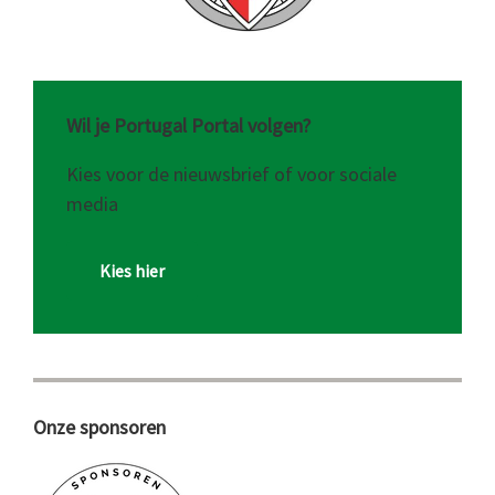
Wil je Portugal Portal volgen?
Kies voor de nieuwsbrief of voor sociale
media
Kies hier
Onze sponsoren