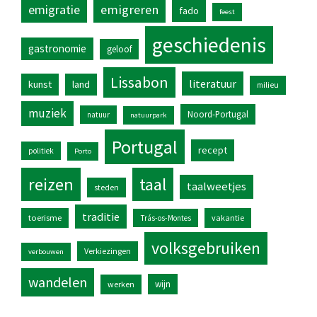
emigratie
emigreren
fado
feest
geschiedenis
gastronomie
geloof
Lissabon
literatuur
kunst
land
milieu
muziek
Noord-Portugal
natuur
natuurpark
Portugal
recept
politiek
Porto
reizen
taal
taalweetjes
steden
traditie
toerisme
vakantie
Trás-os-Montes
volksgebruiken
Verkiezingen
verbouwen
wandelen
wijn
werken