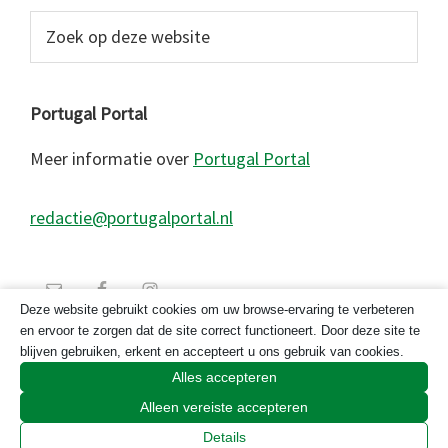
Zoek
op
deze
website
Portugal Portal
Meer informatie over
Portugal Portal
redactie@portugalportal.nl
Deze website gebruikt cookies om uw browse-ervaring te verbeteren
en ervoor te zorgen dat de site correct functioneert. Door deze site te
blijven gebruiken, erkent en accepteert u ons gebruik van cookies.
Alles accepteren
Alleen vereiste accepteren
© 2026 Copyright Portugal Portal 2023
Details