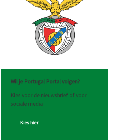
Wil je Portugal Portal volgen?
Kies voor de nieuwsbrief of voor
sociale media
Kies hier