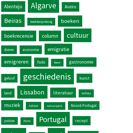
Algarve
Alentejo
Aveiro
Beiras
boeken
boekbespreking
cultuur
column
boekrecensie
emigratie
dieren
economie
emigreren
gastronomie
fado
feest
geschiedenis
kunst
geloof
Lissabon
literatuur
land
milieu
muziek
Noord-Portugal
natuur
natuurpark
Portugal
recept
politiek
Porto