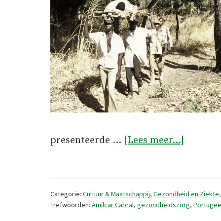
overDe
presenteerde …
[Lees meer...]
gezondh
in
de
Categorie:
Cultuur & Maatschappij
,
Gezondheid en Ziekte
bevrijde
Trefwoorden:
Amílcar Cabral
,
gezondheidszorg
,
Portugee
gebiede