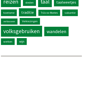
reizen
taal
taalweetjes
steden
traditie
toerisme
vakantie
Trás-os-Montes
Verkiezingen
verbouwen
volksgebruiken
wandelen
wijn
werken