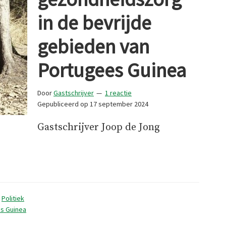
in de bevrijde
gebieden van
Portugees Guinea
Door
Gastschrijver
1 reactie
Gepubliceerd op
17 september 2024
Gastschrijver Joop de Jong
eidszorg
,
Politiek
s Guinea
n