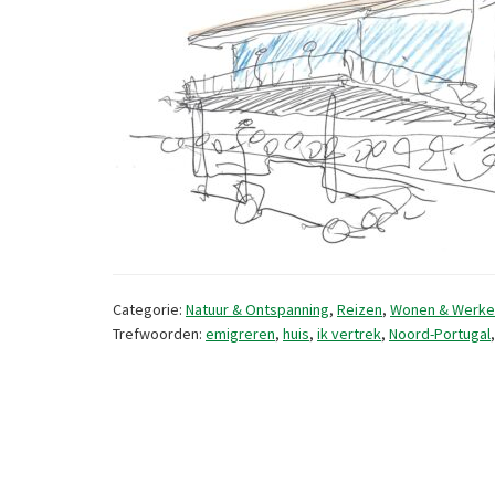
Categorie:
Natuur & Ontspanning
,
Reizen
,
Wonen & Werke
Trefwoorden:
emigreren
,
huis
,
ik vertrek
,
Noord-Portugal