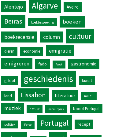
Algarve
Alentejo
Aveiro
Beiras
boeken
boekbespreking
cultuur
column
boekrecensie
emigratie
dieren
economie
emigreren
gastronomie
fado
feest
geschiedenis
kunst
geloof
Lissabon
literatuur
land
milieu
muziek
Noord-Portugal
natuur
natuurpark
Portugal
recept
politiek
Porto