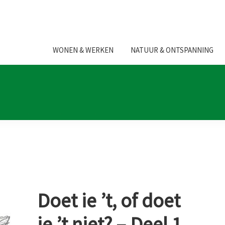
WONEN & WERKEN
NATUUR & ONTSPANNING
Doet ie ’t, of doet
ie ’t niet? – Deel 1