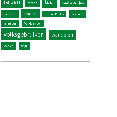
reizen
taal
taalweetjes
steden
traditie
toerisme
vakantie
Trás-os-Montes
Verkiezingen
verbouwen
volksgebruiken
wandelen
wijn
werken