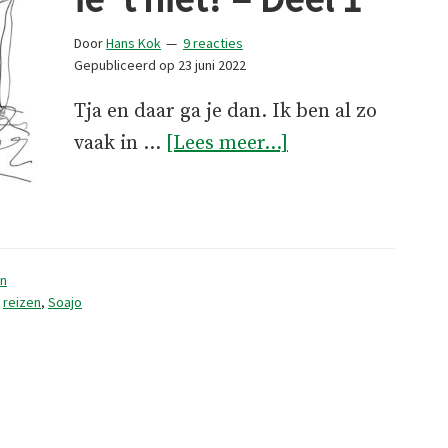
Door
Hans Kok
9 reacties
Gepubliceerd op
23 juni 2022
Tja en daar ga je dan. Ik ben al zo
overDoet
vaak in …
[Lees meer...]
ie
’t,
of
doet
n
ie
,
reizen
,
Soajo
’t
niet?
–
Deel