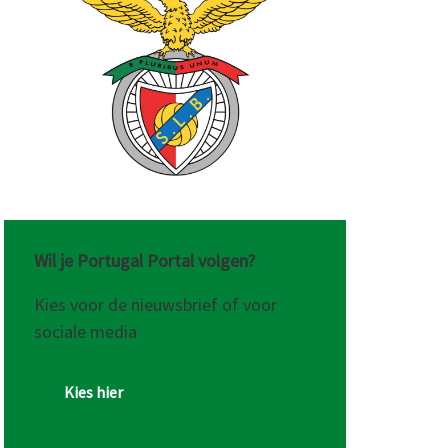
Wil je Portugal Portal volgen?
Kies voor de nieuwsbrief of voor
sociale media
Kies hier