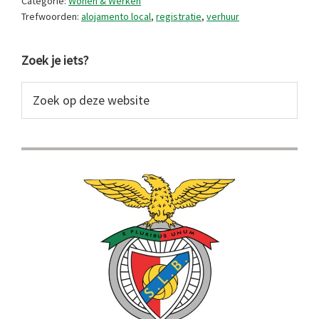
Categorie:
Wonen & Werken
Trefwoorden:
alojamento local
,
registratie
,
verhuur
Primaire
Zoek je iets?
Sidebar
Zoek
op
deze
website