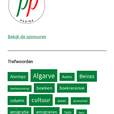
Bekijk de sponsoren
Trefwoorden
Algarve
Beiras
Alentejo
Aveiro
boeken
boekrecensie
boekbespreking
cultuur
column
dieren
economie
emigratie
emigreren
fado
feest