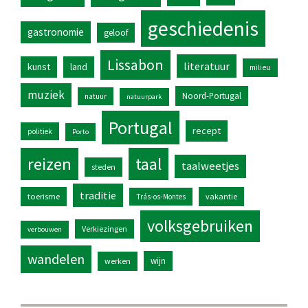
geschiedenis
gastronomie
geloof
Lissabon
literatuur
kunst
land
milieu
muziek
Noord-Portugal
natuur
natuurpark
Portugal
recept
politiek
Porto
reizen
taal
taalweetjes
steden
traditie
toerisme
vakantie
Trás-os-Montes
volksgebruiken
Verkiezingen
verbouwen
wandelen
wijn
werken