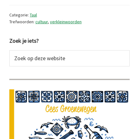
van
de
Categorie:
Taal
verkleinwoorden
Trefwoorden:
cultuur
,
verkleinwoorden
Primaire
Zoek je iets?
Sidebar
Zoek
op
deze
website