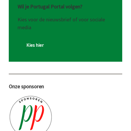
Wil je Portugal Portal volgen?
Kies voor de nieuwsbrief of voor sociale
media
Kies hier
Onze sponsoren