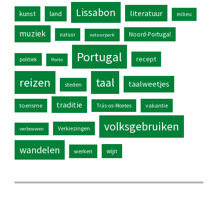
Lissabon
literatuur
kunst
land
milieu
muziek
Noord-Portugal
natuur
natuurpark
Portugal
recept
politiek
Porto
reizen
taal
taalweetjes
steden
traditie
toerisme
vakantie
Trás-os-Montes
volksgebruiken
Verkiezingen
verbouwen
wandelen
wijn
werken