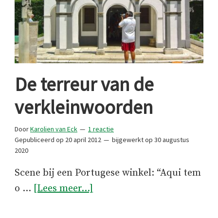
De terreur van de
verkleinwoorden
Door
Karolien van Eck
1 reactie
Gepubliceerd op
20 april 2012
bijgewerkt op
30 augustus
2020
Scene bij een Portugese winkel: “Aqui tem
overDe
o …
[Lees meer...]
terreur