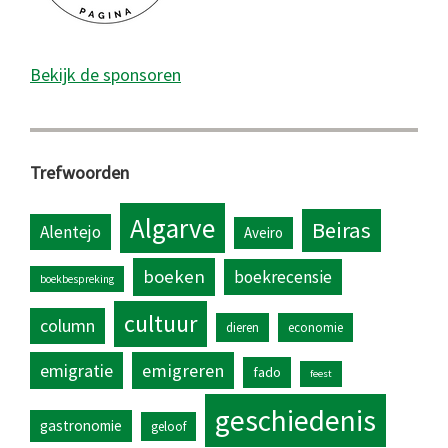
Bekijk de sponsoren
Trefwoorden
Algarve
Beiras
Alentejo
Aveiro
boeken
boekrecensie
boekbespreking
cultuur
column
dieren
economie
emigratie
emigreren
fado
feest
geschiedenis
gastronomie
geloof