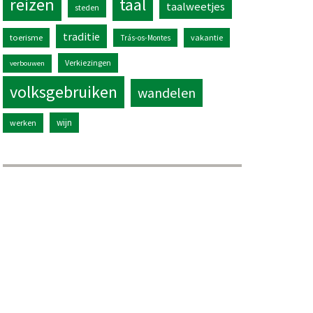
reizen
taal
taalweetjes
steden
traditie
toerisme
vakantie
Trás-os-Montes
Verkiezingen
verbouwen
volksgebruiken
wandelen
wijn
werken