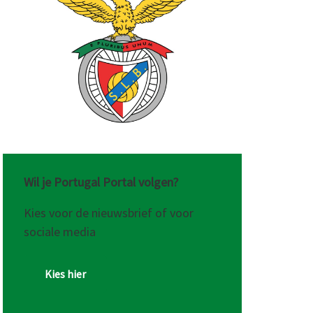
Wil je Portugal Portal volgen?
Kies voor de nieuwsbrief of voor
sociale media
Kies hier