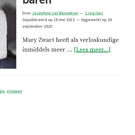
Door
Josephine van Bennekom
2 reacties
Gepubliceerd op
18 mei 2013
bijgewerkt op
26
september 2020
Mary Zwart heeft als verloskundige
overHet
inmiddels meer …
[Lees meer...]
recht
om
te
baren
ige
,
vrouwen