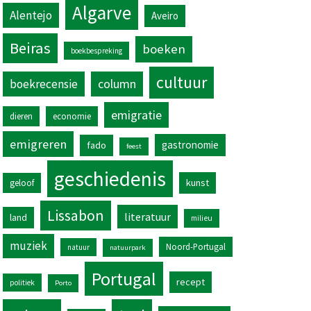
Algarve
Alentejo
Aveiro
Beiras
boeken
boekbespreking
cultuur
column
boekrecensie
emigratie
dieren
economie
emigreren
gastronomie
fado
feest
geschiedenis
kunst
geloof
Lissabon
literatuur
land
milieu
muziek
Noord-Portugal
natuur
natuurpark
Portugal
recept
politiek
Porto