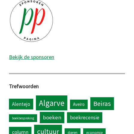
Bekijk de sponsoren
Trefwoorden
Algarve
Beiras
Alentejo
Aveiro
boeken
boekrecensie
boekbespreking
cultuur
column
dieren
economie