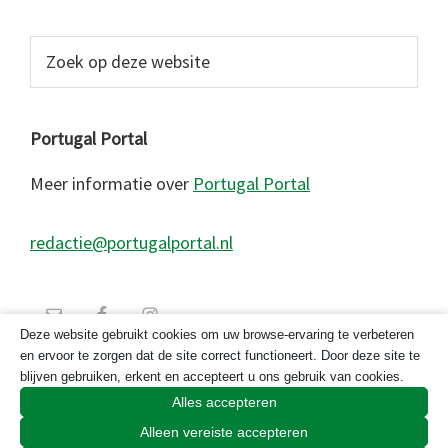
Zoek
op
deze
website
Portugal Portal
Meer informatie over
Portugal Portal
redactie@portugalportal.nl
Deze website gebruikt cookies om uw browse-ervaring te verbeteren
en ervoor te zorgen dat de site correct functioneert. Door deze site te
blijven gebruiken, erkent en accepteert u ons gebruik van cookies.
Alles accepteren
Alleen vereiste accepteren
© 2026 Copyright Portugal Portal 2023