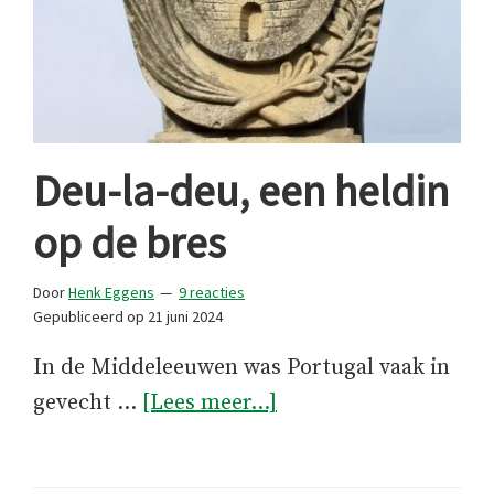
Deu-la-deu, een heldin
op de bres
Door
Henk Eggens
9 reacties
Gepubliceerd op
21 juni 2024
In de Middeleeuwen was Portugal vaak in
overDeu-
gevecht …
[Lees meer...]
la-
deu,