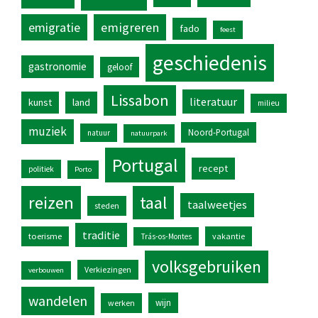
emigratie
emigreren
fado
feest
geschiedenis
gastronomie
geloof
Lissabon
literatuur
kunst
land
milieu
muziek
Noord-Portugal
natuur
natuurpark
Portugal
recept
politiek
Porto
reizen
taal
taalweetjes
steden
traditie
toerisme
vakantie
Trás-os-Montes
volksgebruiken
Verkiezingen
verbouwen
wandelen
wijn
werken