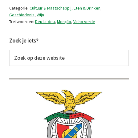
een
Categorie:
Cultuur & Maatschappij
,
Eten & Drinken
,
heldin
Geschiedenis
,
Wijn
Trefwoorden:
Deu-la-deu
,
Monção
,
Vinho verde
op
de
Primaire
Zoek je iets?
bres
Sidebar
Zoek
op
deze
website