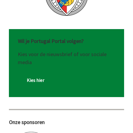
Wil je Portugal Portal volgen?
Kies voor de nieuwsbrief of voor sociale
media
Kies hier
Onze sponsoren