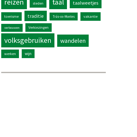
reizen
taal
taalweetjes
steden
traditie
toerisme
vakantie
Trás-os-Montes
Verkiezingen
verbouwen
volksgebruiken
wandelen
wijn
werken