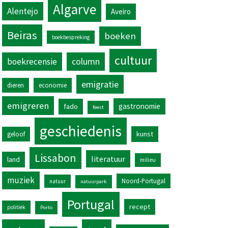
Algarve
Alentejo
Aveiro
Beiras
boeken
boekbespreking
cultuur
column
boekrecensie
emigratie
dieren
economie
emigreren
gastronomie
fado
feest
geschiedenis
kunst
geloof
Lissabon
literatuur
land
milieu
muziek
Noord-Portugal
natuur
natuurpark
Portugal
recept
politiek
Porto