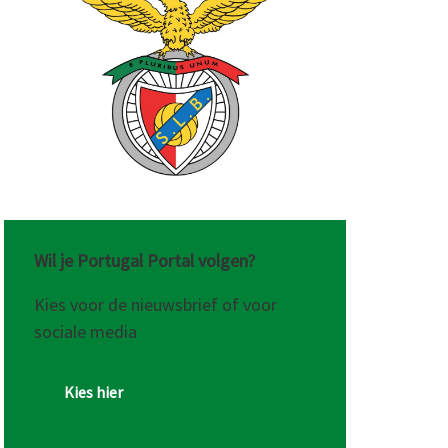
tuur
Wil je Portugal Portal volgen?
Kies voor de nieuwsbrief of voor
sociale media
Kies hier