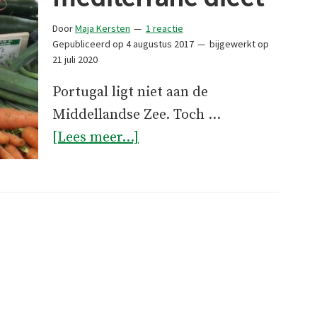
Door
Maja Kersten
1 reactie
Gepubliceerd op
4 augustus 2017
bijgewerkt op
21 juli 2020
Portugal ligt niet aan de
Middellandse Zee. Toch …
overTavira
[Lees meer...]
en
het
mediterrane
dieet