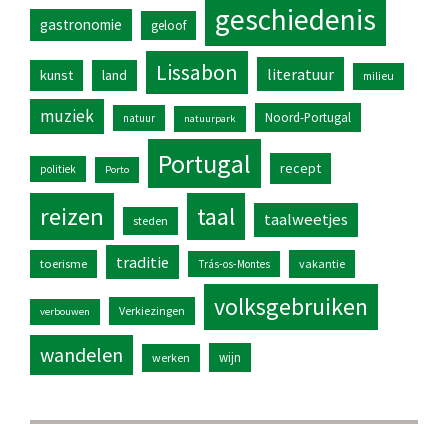
geschiedenis
gastronomie
geloof
Lissabon
literatuur
kunst
land
milieu
muziek
Noord-Portugal
natuur
natuurpark
Portugal
recept
politiek
Porto
reizen
taal
taalweetjes
steden
traditie
toerisme
vakantie
Trás-os-Montes
volksgebruiken
Verkiezingen
verbouwen
wandelen
wijn
werken