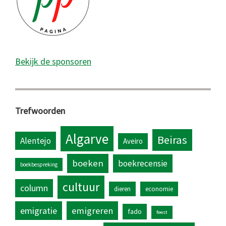
Bekijk de sponsoren
Trefwoorden
Algarve
Beiras
Alentejo
Aveiro
boeken
boekrecensie
boekbespreking
cultuur
column
dieren
economie
emigratie
emigreren
fado
feest