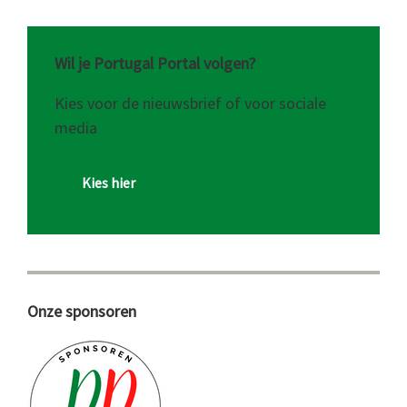
Wil je Portugal Portal volgen?
Kies voor de nieuwsbrief of voor sociale
media
Kies hier
Onze sponsoren