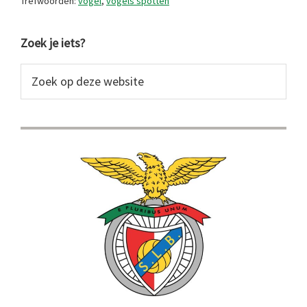
Trefwoorden:
vogel
,
vogels spotten
Primaire
Zoek je iets?
Sidebar
Zoek
op
deze
website