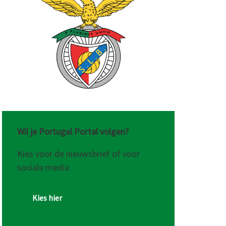
Wil je Portugal Portal volgen?
Kies voor de nieuwsbrief of voor
sociale media
Kies hier