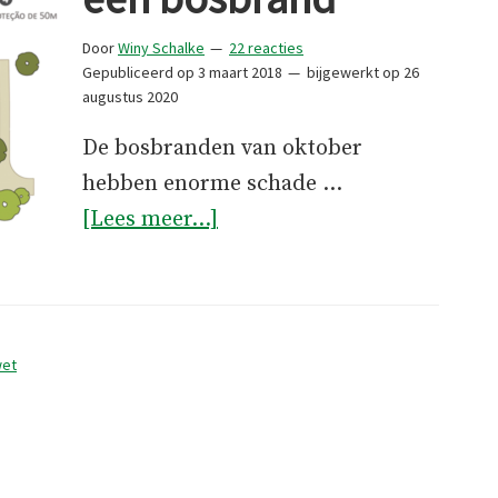
Door
Winy Schalke
22 reacties
Gepubliceerd op
3 maart 2018
bijgewerkt op
26
augustus 2020
De bosbranden van oktober
hebben enorme schade …
overHoe
[Lees meer...]
voorkom
je
een
bosbrand
et