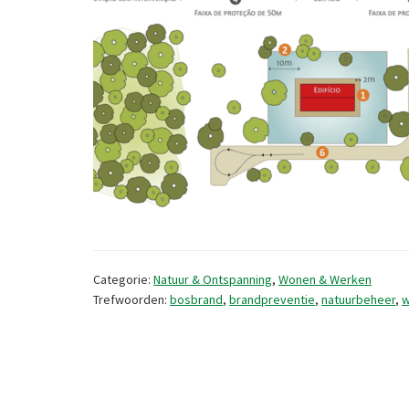
Categorie:
Natuur & Ontspanning
,
Wonen & Werken
Trefwoorden:
bosbrand
,
brandpreventie
,
natuurbeheer
,
w