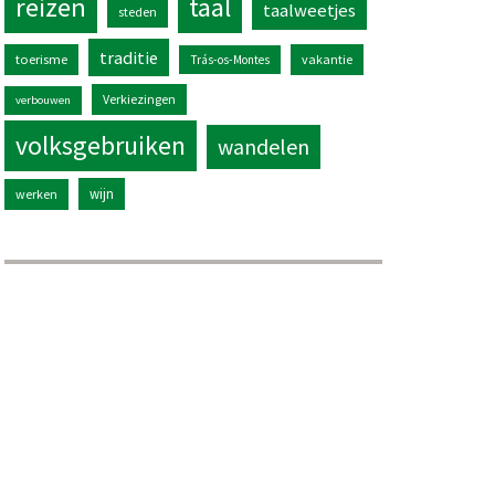
reizen
taal
taalweetjes
steden
traditie
toerisme
vakantie
Trás-os-Montes
Verkiezingen
verbouwen
volksgebruiken
wandelen
wijn
werken