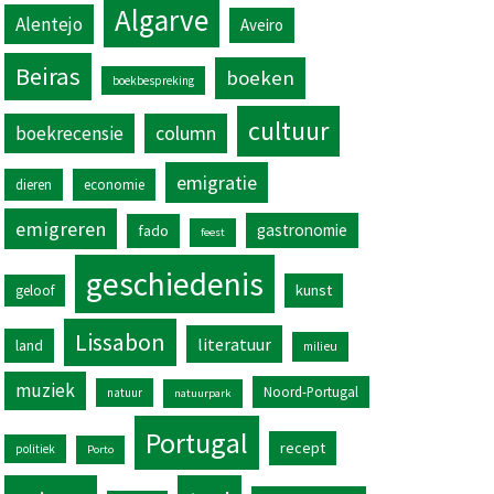
Algarve
Alentejo
Aveiro
Beiras
boeken
boekbespreking
cultuur
column
boekrecensie
emigratie
dieren
economie
emigreren
gastronomie
fado
feest
geschiedenis
kunst
geloof
Lissabon
literatuur
land
milieu
muziek
Noord-Portugal
natuur
natuurpark
Portugal
recept
politiek
Porto