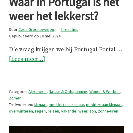
Waar in Portugal is het
weer het lekkerst?
Door
Cees Groenewegen
5 reacties
Gepubliceerd op
10 mei 2024
Die vraag krijgen we bij Portugal Portal …
overWaar
[Lees meer...]
in
Portugal
is
Categorie:
Algemeen
,
Natuur & Ontspanning
,
Wonen & Werken
,
het
Zomer
Trefwoorden:
klimaat
,
mediterraan klimaar
,
mediterraan klimaat
,
weer
overwinteren
,
regen
,
reizen
,
vakantie
,
weer
,
zon
,
zonne-uren
het
lekkerst?