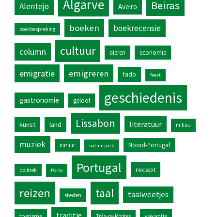
Algarve
Beiras
Alentejo
Aveiro
boeken
boekrecensie
boekbespreking
cultuur
column
dieren
economie
emigratie
emigreren
fado
feest
geschiedenis
gastronomie
geloof
Lissabon
literatuur
kunst
land
milieu
muziek
Noord-Portugal
natuur
natuurpark
Portugal
recept
politiek
Porto
reizen
taal
taalweetjes
steden
traditie
toerisme
vakantie
Trás-os-Montes