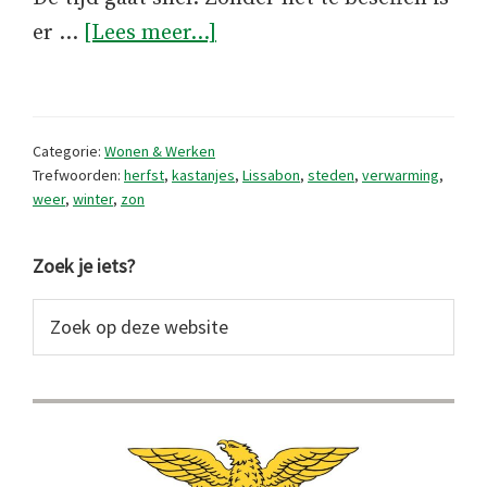
overHerfst
er …
[Lees meer...]
in
Lissabon
Categorie:
Wonen & Werken
Trefwoorden:
herfst
,
kastanjes
,
Lissabon
,
steden
,
verwarming
,
weer
,
winter
,
zon
Primaire
Zoek je iets?
Sidebar
Zoek
op
deze
website