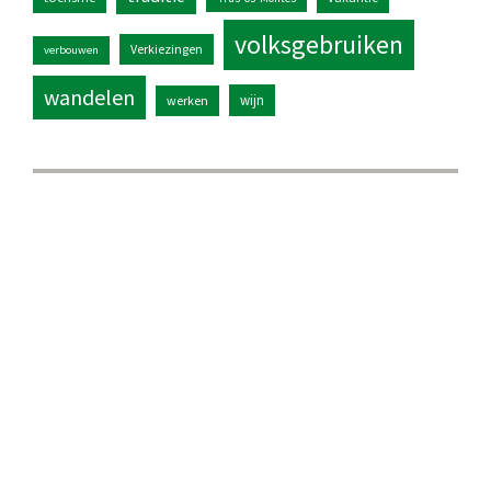
volksgebruiken
Verkiezingen
verbouwen
wandelen
wijn
werken