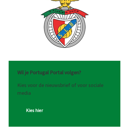
Wil je Portugal Portal volgen?
Kies voor de nieuwsbrief of voor sociale
media
Kies hier