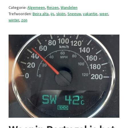
Categorie:
Algemeen
,
Reizen
,
Wandelen
Trefwoorden:
Beira alta
,
ijs
,
skiën
,
Sneeuw
,
vakantie
,
weer
,
winter
,
zon