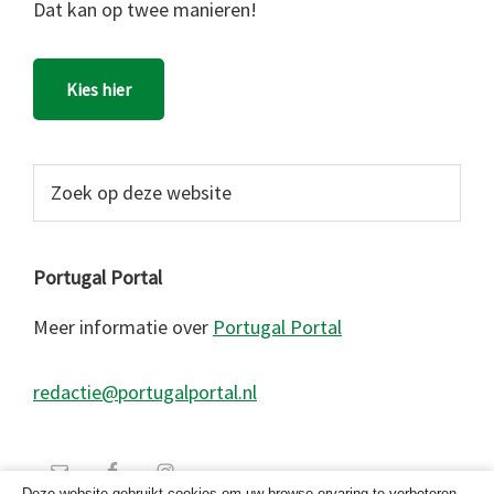
Dat kan op twee manieren!
Kies hier
Zoek
op
deze
website
Portugal Portal
Meer informatie over
Portugal Portal
redactie@portugalportal.nl
Deze website gebruikt cookies om uw browse-ervaring te verbeteren