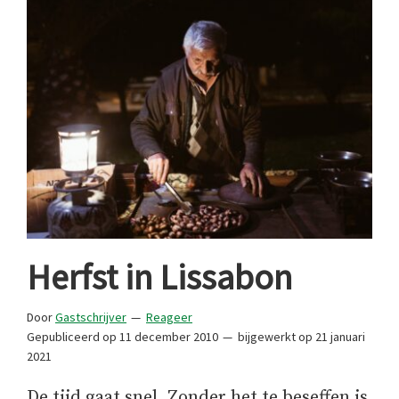
Herfst in Lissabon
Door
Gastschrijver
Reageer
Gepubliceerd op
11 december 2010
bijgewerkt op
21 januari
2021
De tijd gaat snel. Zonder het te beseffen is