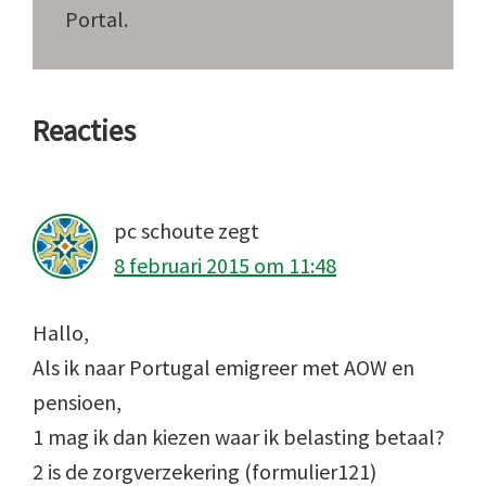
Portal.
Lees
Reacties
Interacties
pc schoute
zegt
8 februari 2015 om 11:48
Hallo,
Als ik naar Portugal emigreer met AOW en
pensioen,
1 mag ik dan kiezen waar ik belasting betaal?
2 is de zorgverzekering (formulier121)