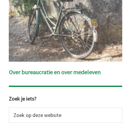
Over bureaucratie en over medeleven
Primaire
Zoek je iets?
Sidebar
Zoek
op
deze