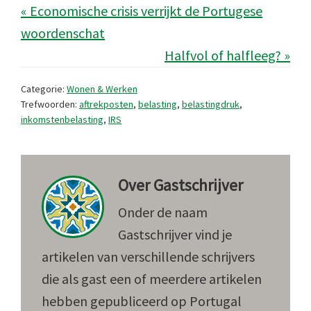
« Economische crisis verrijkt de Portugese
woordenschat
Halfvol of halfleeg? »
Categorie:
Wonen & Werken
Trefwoorden:
aftrekposten
,
belasting
,
belastingdruk
,
inkomstenbelasting
,
IRS
Over
Gastschrijver
Onder de naam
Gastschrijver vind je
artikelen van verschillende schrijvers
die als gast een of meerdere artikelen
hebben gepubliceerd op Portugal