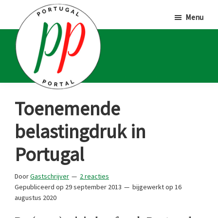
Door
Spring
Spring
Menu
naar
naar
naar
de
de
de
hoofd
eerste
voettekst
inhoud
sidebar
Portugal
Voor
Toenemende
Portal
Portugalliefhebbers
belastingdruk in
en
-
Portugal
fanaten
Door
Gastschrijver
2 reacties
Gepubliceerd op
29 september 2013
bijgewerkt op
16
augustus 2020