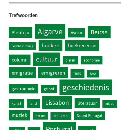
Trefwoorden
Algarve
Beiras
Alentejo
Aveiro
boeken
boekrecensie
boekbespreking
cultuur
column
dieren
economie
emigratie
emigreren
fado
feest
geschiedenis
gastronomie
geloof
Lissabon
literatuur
kunst
land
milieu
muziek
Noord-Portugal
natuur
natuurpark
Portugal