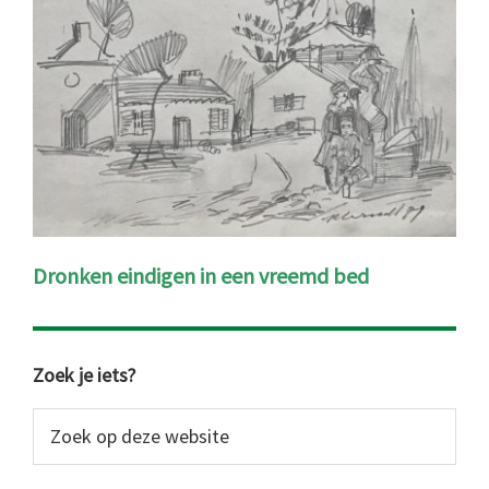
Dronken eindigen in een vreemd bed
Primaire
Zoek je iets?
Sidebar
Zoek
op
deze