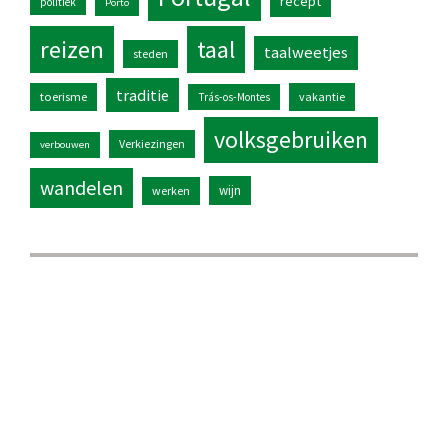
recept
politiek
Porto
reizen
taal
taalweetjes
steden
traditie
toerisme
vakantie
Trás-os-Montes
volksgebruiken
Verkiezingen
verbouwen
wandelen
wijn
werken