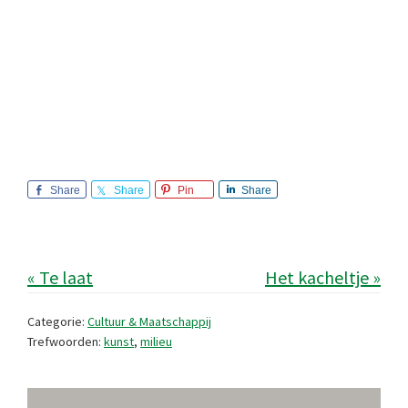
Share
Share
Pin
Share
« Te laat
Het kacheltje »
Categorie:
Cultuur & Maatschappij
Trefwoorden:
kunst
,
milieu