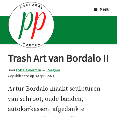
Door
Spring
Spring
Menu
naar
naar
naar
de
de
de
hoofd
eerste
voettekst
inhoud
sidebar
Portugal
Voor
Trash Art van Bordalo II
Portal
Portugalliefhebbers
en
Door
Lotte Akkerman
Reageer
Gepubliceerd op
30 april 2021
-
fanaten
Artur Bordalo maakt sculpturen
van schroot, oude banden,
autokarkassen, afgedankte