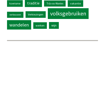
traditie
toerisme
vakantie
Trás-os-Montes
volksgebruiken
Verkiezingen
verbouwen
wandelen
wijn
werken