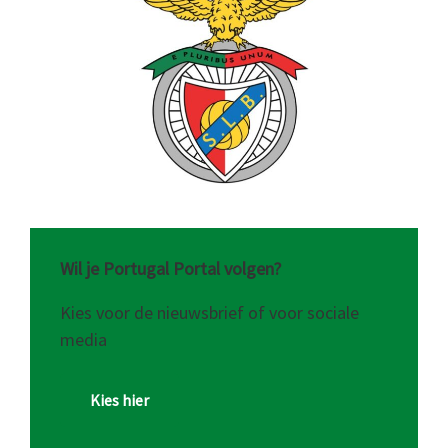
Wil je Portugal Portal volgen?
Kies voor de nieuwsbrief of voor sociale
media
Kies hier