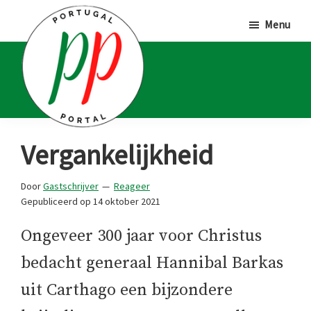
Door
Spring
Spring
Menu
naar
naar
naar
de
de
de
hoofd
eerste
voettekst
inhoud
sidebar
Portugal
Voor
Vergankelijkheid
Portal
Portugalliefhebbers
en
Door
Gastschrijver
Reageer
Gepubliceerd op
14 oktober 2021
-
fanaten
Ongeveer 300 jaar voor Christus
bedacht generaal Hannibal Barkas
uit Carthago een bijzondere