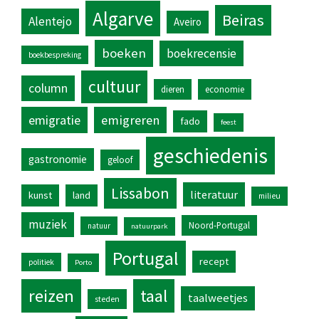
Algarve
Beiras
Alentejo
Aveiro
boeken
boekrecensie
boekbespreking
cultuur
column
dieren
economie
emigratie
emigreren
fado
feest
geschiedenis
gastronomie
geloof
Lissabon
literatuur
kunst
land
milieu
muziek
Noord-Portugal
natuur
natuurpark
Portugal
recept
politiek
Porto
reizen
taal
taalweetjes
steden