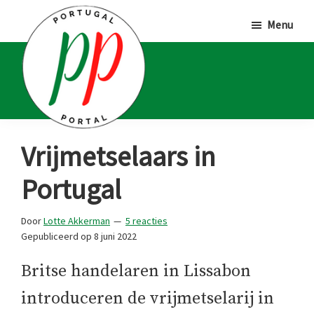
Door
Spring
Spring
Menu
naar
naar
naar
de
de
de
hoofd
eerste
voettekst
inhoud
sidebar
Portugal
Voor
Vrijmetselaars in
Portal
Portugalliefhebbers
Portugal
en
-
Door
Lotte Akkerman
5 reacties
fanaten
Gepubliceerd op
8 juni 2022
Britse handelaren in Lissabon
introduceren de vrijmetselarij in