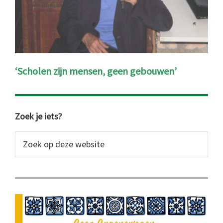
‘Scholen zijn mensen, geen gebouwen’
Primaire
Zoek je iets?
Sidebar
Zoek
op
deze
website